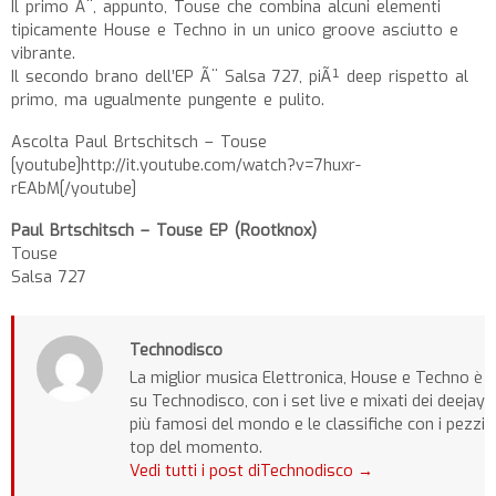
Il primo Ã¨, appunto, Touse che combina alcuni elementi
tipicamente House e Techno in un unico groove asciutto e
vibrante.
Il secondo brano dell’EP Ã¨ Salsa 727, piÃ¹ deep rispetto al
primo, ma ugualmente pungente e pulito.
Ascolta Paul Brtschitsch – Touse
[youtube]http://it.youtube.com/watch?v=7huxr-
rEAbM[/youtube]
Paul Brtschitsch – Touse EP (Rootknox)
Touse
Salsa 727
Technodisco
La miglior musica Elettronica, House e Techno è
su Technodisco, con i set live e mixati dei deejay
più famosi del mondo e le classifiche con i pezzi
top del momento.
Vedi tutti i post diTechnodisco
→