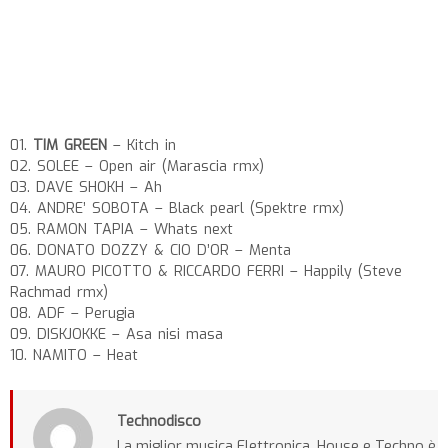
01.
TIM GREEN
– Kitch in
02. SOLEE – Open air (Marascia rmx)
03. DAVE SHOKH – Ah
04. ANDRE’ SOBOTA – Black pearl (Spektre rmx)
05. RAMON TAPIA – Whats next
06. DONATO DOZZY & CIO D’OR – Menta
07. MAURO PICOTTO & RICCARDO FERRI – Happily (Steve
Rachmad rmx)
08. ADF – Perugia
09. DISKJOKKE – Asa nisi masa
10. NAMITO – Heat
Technodisco
La miglior musica Elettronica, House e Techno è