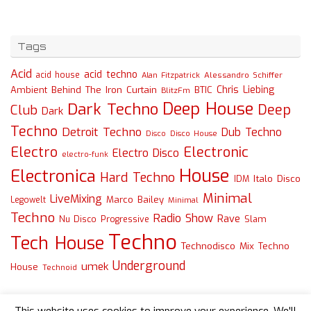
Tags
Acid
acid techno
acid house
Alessandro Schiffer
Alan Fitzpatrick
Chris Liebing
Ambient
Behind The Iron Curtain
BTIC
BlitzFm
Deep House
Dark Techno
Deep
Club
Dark
Techno
Detroit Techno
Dub Techno
Disco
Disco House
Electro
Electronic
Electro Disco
electro-funk
House
Electronica
Hard Techno
Italo Disco
IDM
Minimal
LiveMixing
Marco Bailey
Legowelt
Minimal
Techno
Radio Show
Rave
Slam
Nu Disco
Progressive
Techno
Tech House
Technodisco Mix
Techno
Underground
umek
House
Technoid
This website uses cookies to improve your experience. We'll