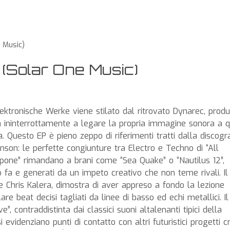
 Music)
Solar One Music)
Elektronische Werke viene stilato dal ritrovato Dynarec, produ
a ininterrottamente a legare la propria immagine sonora a q
a. Questo EP è pieno zeppo di riferimenti tratti dalla discogra
son: le perfette congiunture tra Electro e Techno di “All
pone” rimandano a brani come “Sea Quake” o “Nautilus 12”,
o fa e generati da un impeto creativo che non teme rivali. Il
 Chris Kalera, dimostra di aver appreso a fondo la lezione
filare beat decisi tagliati da linee di basso ed echi metallici. Il
, contraddistinta dai classici suoni altalenanti tipici della
evidenziano punti di contatto con altri futuristici progetti cr