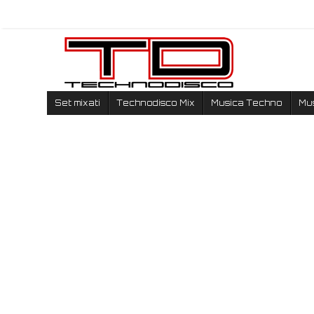
Set mixati
Technodisco Mix
Musica Techno
Mu