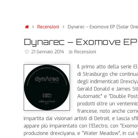
Recensioni
Dynarec – Exomove EP (Solar One
Dynarec – Exomove EP (
21 Gennaio 2014
Recensioni
Il primo atto della serie 
di Strasburgo che continu
degli indimenticati Drexciy
Gerald Donald e James Stin
Automatic” e “Double Post
prodotti oltre un ventenni
francese, noto anche come
impartita dai visionari artisti di Detroit, e lascia s
appare più imparentato con l’Electro, con “Exomove”
produzione drexciyana, e “Water Meadow”, in cui si 