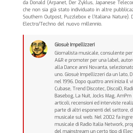
da Donald (Arpanet, Der Zyklus, Japanese Telecom,
che non sia già stato individuato in altre pubblica
Southern Outpost, Puzzlebox e l’italiana Nature). 
Electro/Techno del nuovo millennio.
Giosuè Impellizzeri
Giornalista musicale, consulente per 
A&R e promoter per una label, autore
alla Dance anni Novanta, selezionatore
uno. Giosuè Impellizzeri da un lato, 
nel 1996. Dopo quattro anni inizia i
Cubase, Trend Discotec, DiscoiD, Radi
Basebog, La Nuit, Jocks Mag, AmPm Ma
articoli, recensioni ed interviste rea
parte di altri esponenti del settore, di
musicale sul web. Nel 2002 fa ingres
musicale di Radio Italia Network, pr
del mainstream un certo tipo di Elect