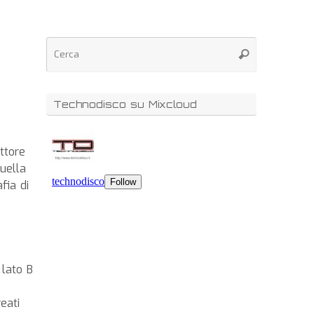
Technodisco su Mixcloud
ttore
uella
fia di
 lato B
eati