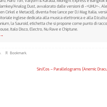
zaro, Hard Ton, Valyom & Karada, Midnight Express e Bangkok 
odamkey/Analog Dust, avvalorato dalle versioni di -=UHU=-, Al
n Cirkel e Metacid), diventa free lance per DJ Mag Italia, vers
itoriale inglese dedicata alla musica elettronica e alla DJcultur
hnium, la Sauroid, etichetta che si propone come punto di racc
d House, Italo Disco, Electro, Nu Rave e Chiptune.
→
o
.
Bookmark
.
Sin/Cos – Parallelograms (Anemic Drac