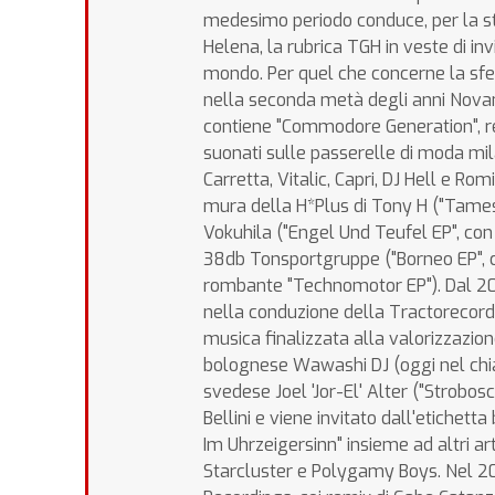
medesimo periodo conduce, per la st
Helena, la rubrica TGH in veste di inv
mondo. Per quel che concerne la sfe
nella seconda metà degli anni Novanta
contiene "Commodore Generation", remi
suonati sulle passerelle di moda mi
Carretta, Vitalic, Capri, DJ Hell e Ro
mura della H*Plus di Tony H ("Tamesh
Vokuhila ("Engel Und Teufel EP", con
38db Tonsportgruppe ("Borneo EP", co
rombante "Technomotor EP"). Dal 2
nella conduzione della Tractorecords
musica finalizzata alla valorizzazion
bolognese Wawashi DJ (oggi nel chiac
svedese Joel 'Jor-El' Alter ("Strobos
Bellini e viene invitato dall'etiche
Im Uhrzeigersinn" insieme ad altri art
Starcluster e Polygamy Boys. Nel 20