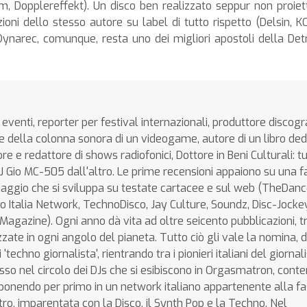
 Dopplereffekt). Un disco ben realizzato seppur non proiett
zioni dello stesso autore su label di tutto rispetto (Delsin, K
Dynarec, comunque, resta uno dei migliori apostoli della Detr
eventi, reporter per festival internazionali, produttore discogr
 della colonna sonora di un videogame, autore di un libro ded
 e redattore di shows radiofonici, Dottore in Beni Culturali: tu
DJ Gio MC-505 dall'altro. Le prime recensioni appaiono su una f
l viaggio che si sviluppa su testate cartacee e sul web (TheDa
o Italia Network, TechnoDisco, Jay Culture, Soundz, Disc-Jockey.
gazine). Ogni anno dà vita ad oltre seicento pubblicazioni, t
lizzate in ogni angolo del pianeta. Tutto ciò gli vale la nomina, 
 'techno giornalista', rientrando tra i pionieri italiani del giorna
so nel circolo dei DJs che si esibiscono in Orgasmatron, conte
oponendo per primo in un network italiano appartenente alla fa
ro, imparentata con la Disco, il Synth Pop e la Techno. Nel