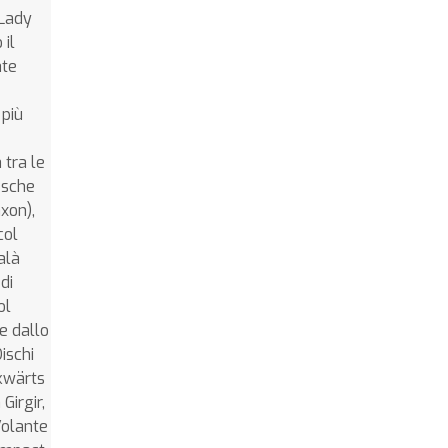
 Lady
 il
ate
 più
 tra le
esche
xon),
col
alà
di
ol
e dallo
ischi
ckwärts
Girgir,
Volante