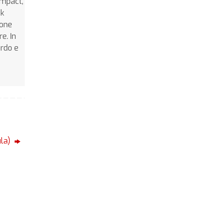
Impact,
ek
ione
e. In
ordo e
ula)