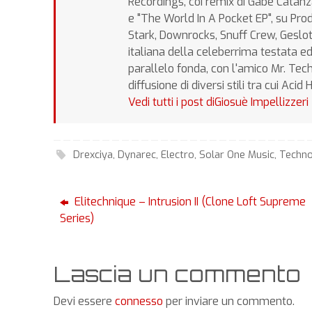
Recordings, coi remix di Gabe Catan
e "The World In A Pocket EP", su Pr
Stark, Downrocks, Snuff Crew, Geslote
italiana della celeberrima testata ed
parallelo fonda, con l'amico Mr. Tec
diffusione di diversi stili tra cui Aci
Vedi tutti i post diGiosuè Impellizzeri
Drexciya
,
Dynarec
,
Electro
,
Solar One Music
,
Techn
Elitechnique – Intrusion II (Clone Loft Supreme
Series)
Lascia un commento
Devi essere
connesso
per inviare un commento.