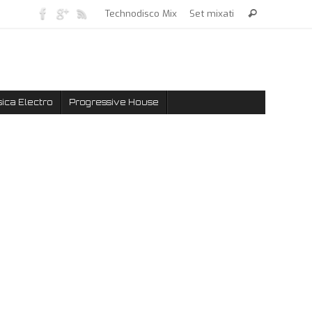
Technodisco Mix
Set mixati
ica Electro
Progressive House