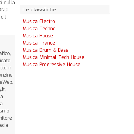
i nulla
ONDI,
Le classifiche
oit
Musica Electro
Musica Techno
Musica House
Musica Trance
Musica Drum & Bass
afico,
Musica Minimal Tech House
icato
Musica Progressive House
tto in
anzine,
nceWeb,
it,
ra
da
lismo
nitore
scia