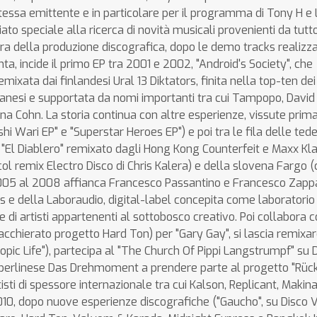
essa emittente e in particolare per il programma di Tony H e
iato speciale alla ricerca di novità musicali provenienti da tutto
ra della produzione discografica, dopo le demo tracks realizz
, incide il primo EP tra 2001 e 2002, "Android's Society", che
xata dai finlandesi Ural 13 Diktators, finita nella top-ten dei
lanesi e supportata da nomi importanti tra cui Tampopo, David
mina Cohn. La storia continua con altre esperienze, vissute prima
i Wari EP" e "Superstar Heroes EP") e poi tra le fila delle ted
 "El Diablero" remixato dagli Hong Kong Counterfeit e Maxx Kla
l remix Electro Disco di Chris Kalera) e della slovena Fargo (
005 al 2008 affianca Francesco Passantino e Francesco Zapp
 e della Laboraudio, digital-label concepita come laboratorio 
e di artisti appartenenti al sottobosco creativo. Poi collabora c
chierato progetto Hard Ton) per "Gary Gay", si lascia remixar
copic Life"), partecipa al "The Church Of Pippi Langstrumpf" su D
tta berlinese Das Drehmoment a prendere parte al progetto "Rü
isti di spessore internazionale tra cui Kalson, Replicant, Makina 
10, dopo nuove esperienze discografiche ("Gaucho", su Disco 