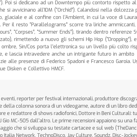
id”). Poi si dedicano ad un Downtempo più contorto rispetto al
e si avvicinano all’IDM (“Orchid”). Calandosi nella dolcezza 
 glaciale e al confine con l’Ambient, in cui la voce di Laura
 Per il resto “Parallelograms” scorre tra liriche ammiccanti, 
lours”, “Corpses”, “Summer Ends”), tirando dentro referenze 
zzato), rimettendo a nuovo gli schemi Hip Hop (“Dropping”), 
 ombre, Sin/Cos porta l’elettronica su un livello più colto ris
one, e lascia intravedere anche un intrigante futuro in ambito
zie alle presenze di Federico Spadoni e Francesco Garoia. Us
ue Disken e Collettivo HMCF.
eventi, reporter per festival internazionali, produttore discogr
 della colonna sonora di un videogame, autore di un libro ded
 e redattore di shows radiofonici, Dottore in Beni Culturali: tu
DJ Gio MC-505 dall'altro. Le prime recensioni appaiono su una f
l viaggio che si sviluppa su testate cartacee e sul web (TheDa
o Italia Network, TechnoDisco, Jay Culture, Soundz, Disc-Jockey.