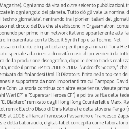
gazine). Ogni anno dà vita ad oltre seicento pubblicazioni, t
lizzate in ogni angolo del pianeta. Tutto ciò gli vale la nomina, 
 'techno giornalista', rientrando tra i pionieri italiani del giorna
so nel circolo dei DJs che si esibiscono in Orgasmatron, conte
oponendo per primo in un network italiano appartenente alla fa
ro, imparentata con la Disco, il Synth Pop e la Techno. Nel
essa emittente e in particolare per il programma di Tony H e
iato speciale alla ricerca di novità musicali provenienti da tutto
ra della produzione discografica, dopo le demo tracks realizz
, incide il primo EP tra 2001 e 2002, "Android's Society", che
xata dai finlandesi Ural 13 Diktators, finita nella top-ten dei
lanesi e supportata da nomi importanti tra cui Tampopo, David
mina Cohn. La storia continua con altre esperienze, vissute prima
i Wari EP" e "Superstar Heroes EP") e poi tra le fila delle ted
 "El Diablero" remixato dagli Hong Kong Counterfeit e Maxx Kla
l remix Electro Disco di Chris Kalera) e della slovena Fargo (
005 al 2008 affianca Francesco Passantino e Francesco Zapp
 e della Laboraudio, digital-label concepita come laboratorio 