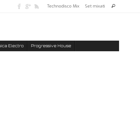
Technodisco Mix
Set mixati
ica Electro
Progressive House