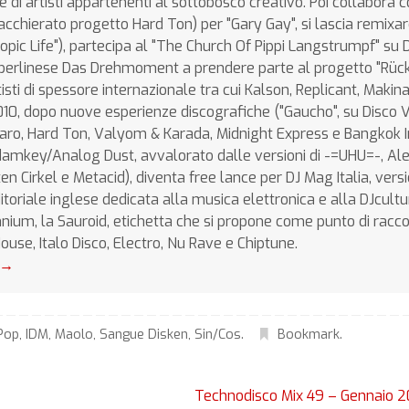
e di artisti appartenenti al sottobosco creativo. Poi collabora c
chierato progetto Hard Ton) per "Gary Gay", si lascia remixar
copic Life"), partecipa al "The Church Of Pippi Langstrumpf" su D
tta berlinese Das Drehmoment a prendere parte al progetto "Rü
isti di spessore internazionale tra cui Kalson, Replicant, Makina 
10, dopo nuove esperienze discografiche ("Gaucho", su Disco 
zaro, Hard Ton, Valyom & Karada, Midnight Express e Bangkok 
odamkey/Analog Dust, avvalorato dalle versioni di -=UHU=-, Al
n Cirkel e Metacid), diventa free lance per DJ Mag Italia, vers
itoriale inglese dedicata alla musica elettronica e alla DJcultur
hnium, la Sauroid, etichetta che si propone come punto di racc
d House, Italo Disco, Electro, Nu Rave e Chiptune.
→
Pop
,
IDM
,
Maolo
,
Sangue Disken
,
Sin/Cos
.
Bookmark
.
Technodisco Mix 49 – Gennaio 