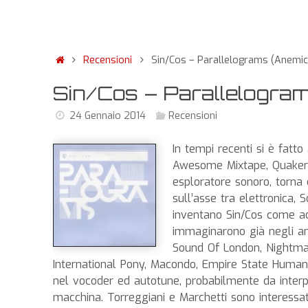
Recensioni
Sin/Cos – Parallelograms (Anemic
Sin/Cos – Parallelogram
24 Gennaio 2014
Recensioni
In tempi recenti si è fatto
Awesome Mixtape, Quakers 
esploratore sonoro, torna 
sull’asse tra elettronica, S
inventano Sin/Cos come ac
immaginarono già negli an
Sound Of London, Nightma
International Pony, Macondo, Empire State Human). 
nel vocoder ed autotune, probabilmente da inter
macchina. Torreggiani e Marchetti sono interessati