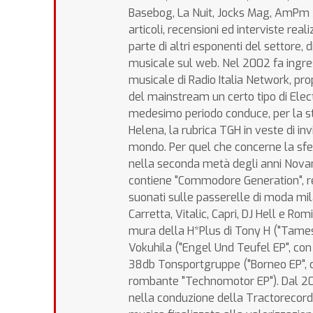
Basebog, La Nuit, Jocks Mag, AmPm Ma
articoli, recensioni ed interviste rea
parte di altri esponenti del settore, di
musicale sul web. Nel 2002 fa ingres
musicale di Radio Italia Network, pr
del mainstream un certo tipo di Elect
medesimo periodo conduce, per la st
Helena, la rubrica TGH in veste di inv
mondo. Per quel che concerne la sfe
nella seconda metà degli anni Novanta
contiene "Commodore Generation", remi
suonati sulle passerelle di moda mi
Carretta, Vitalic, Capri, DJ Hell e Ro
mura della H*Plus di Tony H ("Tamesh
Vokuhila ("Engel Und Teufel EP", con
38db Tonsportgruppe ("Borneo EP", co
rombante "Technomotor EP"). Dal 2
nella conduzione della Tractorecords