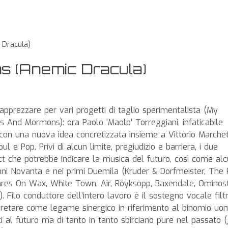
 Dracula)
s (Anemic Dracula)
 apprezzare per vari progetti di taglio sperimentalista (My
And Mormons): ora Paolo ‘Maolo’ Torreggiani, infaticabile
con una nuova idea concretizzata insieme a Vittorio Marchet
oul e Pop. Privi di alcun limite, pregiudizio e barriera, i due
t che potrebbe indicare la musica del futuro, così come alc
ni Novanta e nei primi Duemila (Kruder & Dorfmeister, The 
res On Wax, White Town, Air, Röyksopp, Baxendale, Ominos
Filo conduttore dell’intero lavoro è il sostegno vocale filt
pretare come legame sinergico in riferimento al binomio uo
 al futuro ma di tanto in tanto sbirciano pure nel passato (