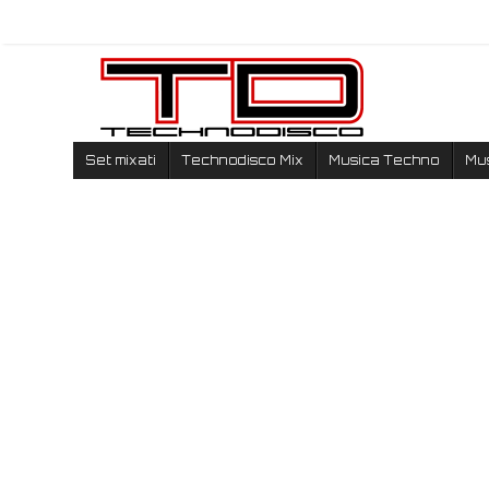
Set mixati
Technodisco Mix
Musica Techno
Mu