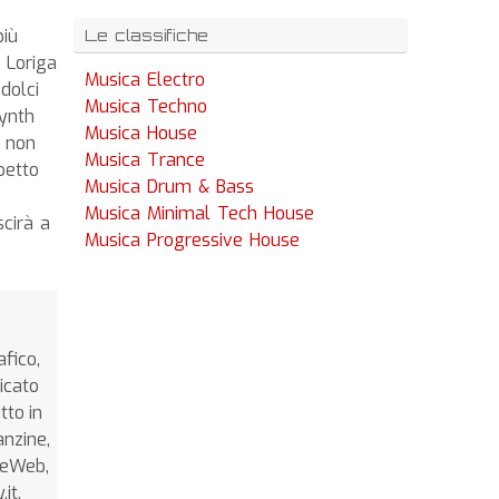
più
Le classifiche
 Loriga
Musica Electro
dolci
Musica Techno
Synth
Musica House
e non
Musica Trance
petto
Musica Drum & Bass
Musica Minimal Tech House
cirà a
Musica Progressive House
afico,
icato
tto in
anzine,
nceWeb,
it,