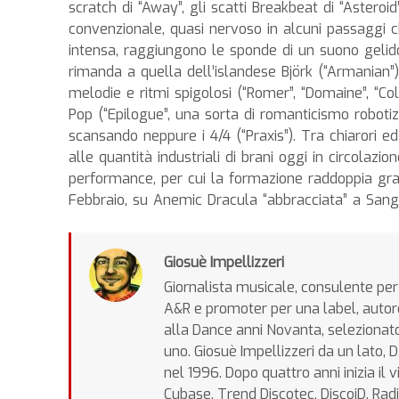
scratch di “Away”, gli scatti Breakbeat di “Astero
convenzionale, quasi nervoso in alcuni passaggi ch
intensa, raggiungono le sponde di un suono gelido,
rimanda a quella dell’islandese Björk (“Armanian”).
melodie e ritmi spigolosi (“Romer”, “Domaine”, “Co
Pop (“Epilogue”, una sorta di romanticismo roboti
scansando neppure i 4/4 (“Praxis”). Tra chiarori ed
alle quantità industriali di brani oggi in circolazi
performance, per cui la formazione raddoppia gra
Febbraio, su Anemic Dracula “abbracciata” a Sang
Giosuè Impellizzeri
Giornalista musicale, consulente per 
A&R e promoter per una label, autore
alla Dance anni Novanta, selezionatore
uno. Giosuè Impellizzeri da un lato, 
nel 1996. Dopo quattro anni inizia i
Cubase, Trend Discotec, DiscoiD, Radi