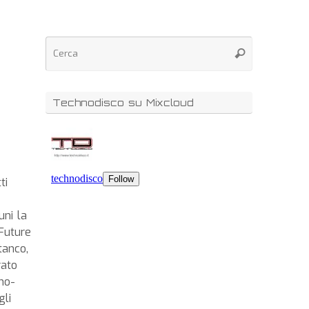
Technodisco su Mixcloud
ti
uni la
Future
tanco,
rato
mo-
gli