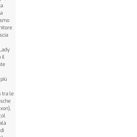
ra
da
lismo
nitore
scia
 Lady
 il
ate
 più
 tra le
esche
xon),
col
alà
di