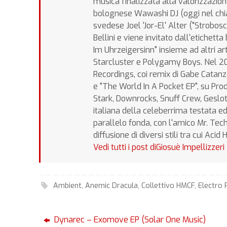
musica finalizzata alla valorizzazion
bolognese Wawashi DJ (oggi nel chiac
svedese Joel 'Jor-El' Alter ("Strobos
Bellini e viene invitato dall'etiche
Im Uhrzeigersinn" insieme ad altri art
Starcluster e Polygamy Boys. Nel 20
Recordings, coi remix di Gabe Catan
e "The World In A Pocket EP", su Pr
Stark, Downrocks, Snuff Crew, Geslote
italiana della celeberrima testata ed
parallelo fonda, con l'amico Mr. Tec
diffusione di diversi stili tra cui Aci
Vedi tutti i post diGiosuè Impellizzeri
Ambient
,
Anemic Dracula
,
Collettivo HMCF
,
Electro 
Dynarec – Exomove EP (Solar One Music)