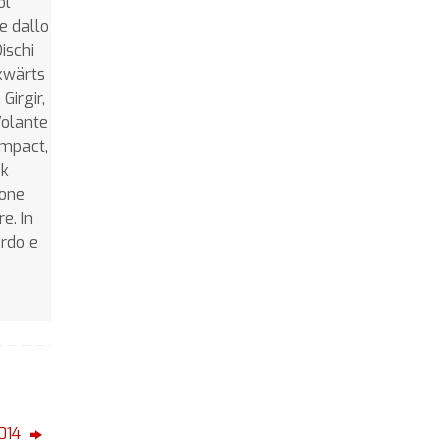
ol
e dallo
ischi
ckwärts
Girgir,
Volante
Impact,
ek
ione
e. In
ordo e
2014