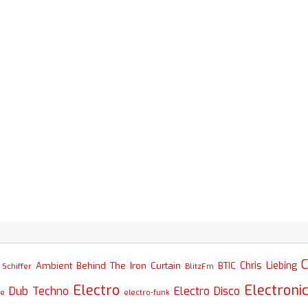
C
Chris Liebing
Ambient
Behind The Iron Curtain
BTIC
Schiffer
BlitzFm
Electro
Electroni
Dub Techno
Electro Disco
se
electro-funk