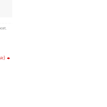
cet
,
sic)