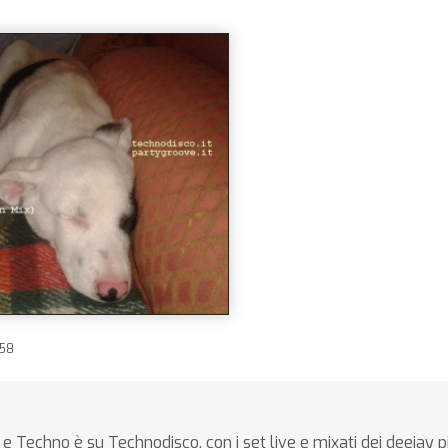
58
e Techno è su Technodisco, con i set live e mixati dei deejay p