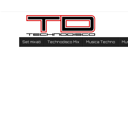
Set mixati
Technodisco Mix
Musica Techno
Mu