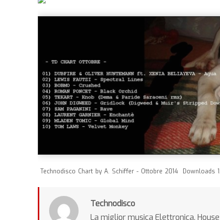
Technodisco Chart by A. Schiffer - Ottobre 2014
Downloads 1
Technodisco
La miglior musica Elettronica, House 