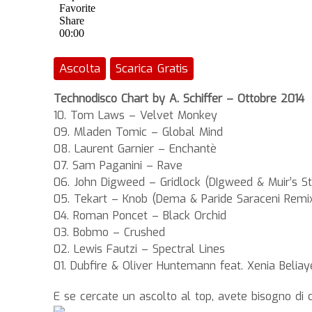
Ascolta
Scarica Gratis
Technodisco Chart by A. Schiffer – Ottobre 2014
10. Tom Laws – Velvet Monkey
09. Mladen Tomic – Global Mind
08. Laurent Garnier – Enchantè
07. Sam Paganini – Rave
06. John Digweed – Gridlock (DIgweed & Muir’s S
05. Tekart – Knob (Dema & Paride Saraceni Remi
04. Roman Poncet – Black Orchid
03. Bobmo – Crushed
02. Lewis Fautzi – Spectral Lines
01. Dubfire & Oliver Huntemann feat. Xenia Belia
E se cercate un ascolto al top, avete bisogno di 