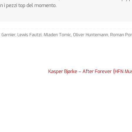
on i pezzi top del momento.
 Garnier
,
Lewis Fautzi
,
Mladen Tomic
,
Oliver Huntemann
,
Roman Pon
Kasper Bjørke – After Forever (HFN Mu