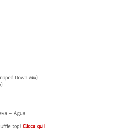
tripped Down Mix)
x)
yeva – Agua
cuffie top!
Clicca qui!