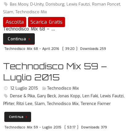
Bas Mooy
,
D-Unity
,
Dorisburg
,
Lewis Fautzi
,
Roman Poncet
,
Slam
,
Technodisco Mix
Ascolta
Scarica Gratis
Technodisco Mix 68 – …
Continua
Technodisco Mix 68 - April 2016
[ 39:20 ]
Downloads 259
Technodisco Mix 59 –
Luglio 2015
12 Luglio 2015
Technodisco Mix
Dense & Pika
,
Gary Beck
,
Jonas Kopp
,
Len Faki
,
Lewis Fautzi
,
Pfirter
,
Ritzi Lee
,
Slam
,
Technodisco Mix
,
Terence Fixmer
Continua
Technodisco Mix 59 - Luglio 2015
[ 53:17 ]
Downloads 379