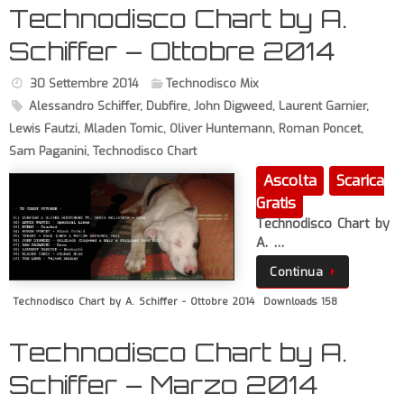
Technodisco Chart by A.
Schiffer – Ottobre 2014
30 Settembre 2014
Technodisco Mix
Alessandro Schiffer
,
Dubfire
,
John Digweed
,
Laurent Garnier
,
Lewis Fautzi
,
Mladen Tomic
,
Oliver Huntemann
,
Roman Poncet
,
Sam Paganini
,
Technodisco Chart
Ascolta
Scarica
Gratis
Technodisco Chart by
A. …
Continua
Technodisco Chart by A. Schiffer - Ottobre 2014
Downloads 158
Technodisco Chart by A.
Schiffer – Marzo 2014