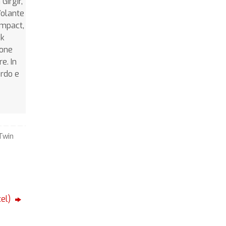
Girgir,
Volante
Impact,
ek
ione
e. In
ordo e
Twin
tel)