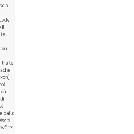
scia
 Lady
 il
ate
 più
 tra le
esche
xon),
col
alà
di
ol
e dallo
ischi
ckwärts