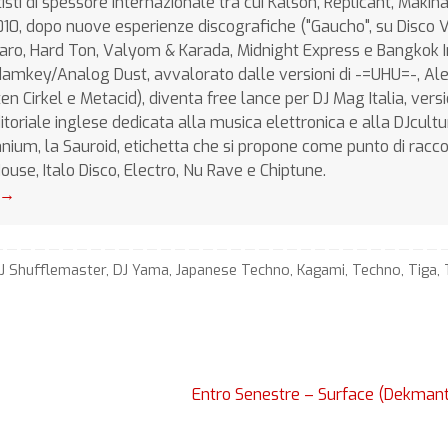
isti di spessore internazionale tra cui Kalson, Replicant, Makina 
10, dopo nuove esperienze discografiche ("Gaucho", su Disco 
zaro, Hard Ton, Valyom & Karada, Midnight Express e Bangkok 
odamkey/Analog Dust, avvalorato dalle versioni di -=UHU=-, Al
n Cirkel e Metacid), diventa free lance per DJ Mag Italia, vers
itoriale inglese dedicata alla musica elettronica e alla DJcultur
hnium, la Sauroid, etichetta che si propone come punto di racc
d House, Italo Disco, Electro, Nu Rave e Chiptune.
→
J Shufflemaster
,
DJ Yama
,
Japanese Techno
,
Kagami
,
Techno
,
Tiga
,
Entro Senestre – Surface (Dekman