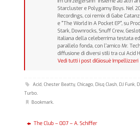
Im Uhrzeigersinn" insieme ad altri art
Starcluster e Polygamy Boys. Nel 20
Recordings, coi remix di Gabe Catan
e "The World In A Pocket EP", su Pr
Stark, Downrocks, Snuff Crew, Geslote
italiana della celeberrima testata ed
parallelo fonda, con l'amico Mr. Tec
diffusione di diversi stili tra cui Aci
Vedi tutti i post diGiosuè Impellizzeri
Acid
,
Chester Beatty
,
Chicago
,
Disq Clash
,
DJ Funk
,
D
Turbo
.
Bookmark
.
The Club – 007 – A. Schiffer