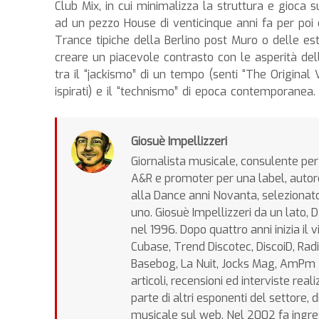
Club Mix, in cui minimalizza la struttura e gioca s
ad un pezzo House di venticinque anni fa per poi
Trance tipiche della Berlino post Muro o delle est
creare un piacevole contrasto con le asperità del
tra il “jackismo” di un tempo (senti “The Original V
ispirati) e il “technismo” di epoca contemporanea. 
Giosuè Impellizzeri
Giornalista musicale, consulente per 
A&R e promoter per una label, autore
alla Dance anni Novanta, selezionatore
uno. Giosuè Impellizzeri da un lato, 
nel 1996. Dopo quattro anni inizia i
Cubase, Trend Discotec, DiscoiD, Radi
Basebog, La Nuit, Jocks Mag, AmPm Ma
articoli, recensioni ed interviste rea
parte di altri esponenti del settore, di
musicale sul web. Nel 2002 fa ingres