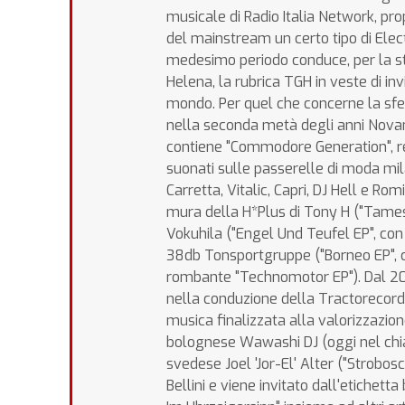
musicale di Radio Italia Network, pr
del mainstream un certo tipo di Elect
medesimo periodo conduce, per la st
Helena, la rubrica TGH in veste di inv
mondo. Per quel che concerne la sfe
nella seconda metà degli anni Novanta
contiene "Commodore Generation", remi
suonati sulle passerelle di moda mi
Carretta, Vitalic, Capri, DJ Hell e Ro
mura della H*Plus di Tony H ("Tamesh
Vokuhila ("Engel Und Teufel EP", con
38db Tonsportgruppe ("Borneo EP", co
rombante "Technomotor EP"). Dal 2
nella conduzione della Tractorecords
musica finalizzata alla valorizzazion
bolognese Wawashi DJ (oggi nel chiac
svedese Joel 'Jor-El' Alter ("Strobos
Bellini e viene invitato dall'etiche