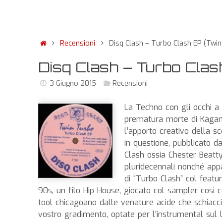
Recensioni
Disq Clash – Turbo Clash EP (Twi
Disq Clash – Turbo Clas
3 Giugno 2015
Recensioni
La Techno con gli occhi a 
prematura morte di Kagami
l’apporto creativo della sc
in questione, pubblicato d
Clash ossia Chester Beatt
pluridecennali nonché appa
di “Turbo Clash” col feat
90s, un filo Hip House, giocato col sampler così c
tool chicagoano dalle venature acide che schiacc
vostro gradimento, optate per l’instrumental sul 