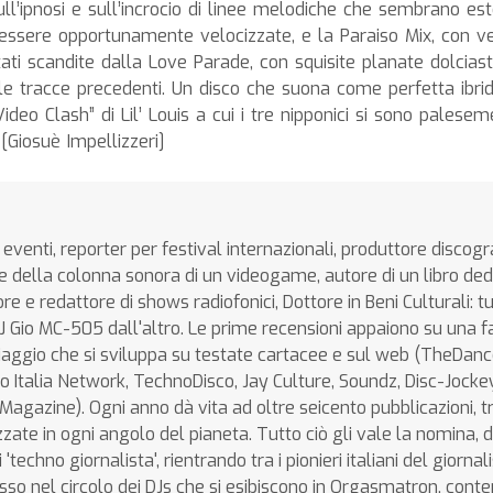
ull’ipnosi e sull’incrocio di linee melodiche che sembrano es
 essere opportunamente velocizzate, e la Paraiso Mix, con v
ati scandite dalla Love Parade, con squisite planate dolcias
le tracce precedenti. Un disco che suona come perfetta ibri
ideo Clash” di Lil’ Louis a cui i tre nipponici si sono palese
[Giosuè Impellizzeri]
eventi, reporter per festival internazionali, produttore discogr
 della colonna sonora di un videogame, autore di un libro ded
 e redattore di shows radiofonici, Dottore in Beni Culturali: tu
DJ Gio MC-505 dall'altro. Le prime recensioni appaiono su una f
l viaggio che si sviluppa su testate cartacee e sul web (TheDa
o Italia Network, TechnoDisco, Jay Culture, Soundz, Disc-Jockey.
gazine). Ogni anno dà vita ad oltre seicento pubblicazioni, t
lizzate in ogni angolo del pianeta. Tutto ciò gli vale la nomina, 
 'techno giornalista', rientrando tra i pionieri italiani del giorna
so nel circolo dei DJs che si esibiscono in Orgasmatron, conte