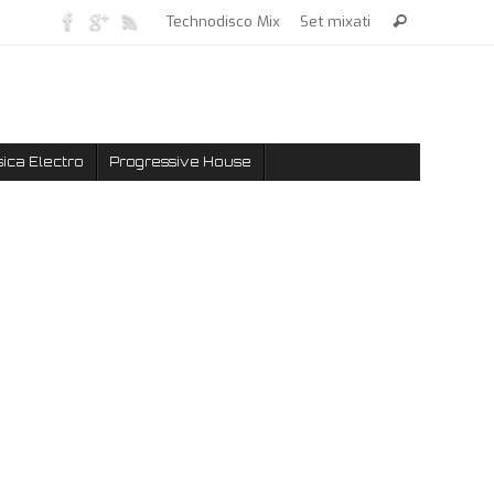
Technodisco Mix
Set mixati
ica Electro
Progressive House