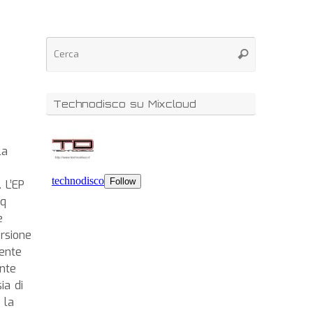
Technodisco su Mixcloud
la
 L’EP
sq
e
ersione
ente
ante
ia di
 la