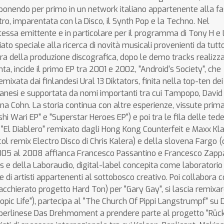
oponendo per primo in un network italiano appartenente alla fa
ro, imparentata con la Disco, il Synth Pop e la Techno. Nel
essa emittente e in particolare per il programma di Tony H e
iato speciale alla ricerca di novità musicali provenienti da tutto
ra della produzione discografica, dopo le demo tracks realizz
, incide il primo EP tra 2001 e 2002, "Android's Society", che
xata dai finlandesi Ural 13 Diktators, finita nella top-ten dei
lanesi e supportata da nomi importanti tra cui Tampopo, David
mina Cohn. La storia continua con altre esperienze, vissute prima
i Wari EP" e "Superstar Heroes EP") e poi tra le fila delle ted
 "El Diablero" remixato dagli Hong Kong Counterfeit e Maxx Kla
l remix Electro Disco di Chris Kalera) e della slovena Fargo (
005 al 2008 affianca Francesco Passantino e Francesco Zapp
 e della Laboraudio, digital-label concepita come laboratorio 
e di artisti appartenenti al sottobosco creativo. Poi collabora c
chierato progetto Hard Ton) per "Gary Gay", si lascia remixar
copic Life"), partecipa al "The Church Of Pippi Langstrumpf" su D
tta berlinese Das Drehmoment a prendere parte al progetto "Rü