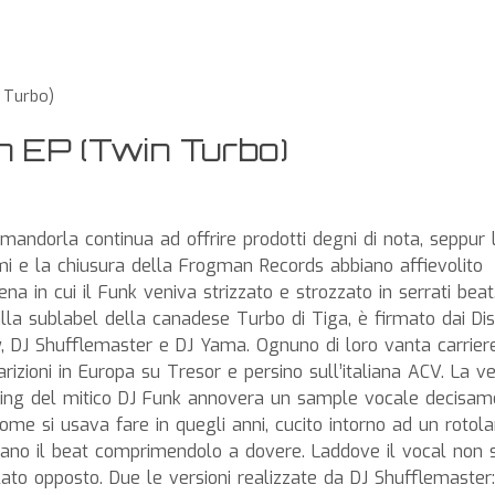
n Turbo)
h EP (Twin Turbo)
mandorla continua ad offrire prodotti degni di nota, seppur 
 e la chiusura della Frogman Records abbiano affievolito
ena in cui il Funk veniva strizzato e strozzato in serrati beat.
alla sublabel della canadese Turbo di Tiga, è firmato dai Di
y, DJ Shufflemaster e DJ Yama. Ognuno di loro vanta carrier
rizioni in Europa su Tresor e persino sull’italiana ACV. La v
uring del mitico DJ Funk annovera un sample vocale decisam
ome si usava fare in quegli anni, cucito intorno ad un rotol
iano il beat comprimendolo a dovere. Laddove il vocal non s
lato opposto. Due le versioni realizzate da DJ Shufflemaster: