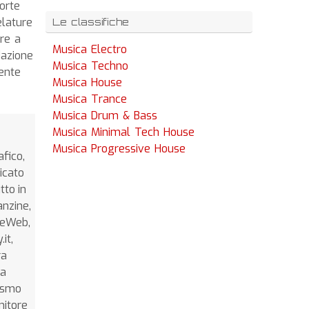
torte
elature
Le classifiche
tre a
Musica Electro
dazione
Musica Techno
mente
Musica House
Musica Trance
Musica Drum & Bass
Musica Minimal Tech House
Musica Progressive House
afico,
icato
tto in
anzine,
nceWeb,
it,
ra
da
lismo
nitore