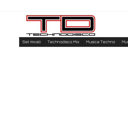
Set mixati
Technodisco Mix
Musica Techno
Mu