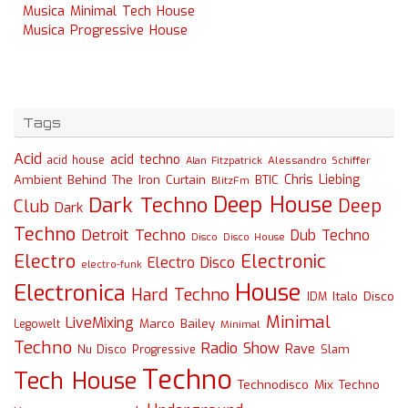
Musica Minimal Tech House
Musica Progressive House
Tags
Acid
acid techno
acid house
Alessandro Schiffer
Alan Fitzpatrick
Chris Liebing
Ambient
Behind The Iron Curtain
BTIC
BlitzFm
Deep House
Dark Techno
Deep
Club
Dark
Techno
Detroit Techno
Dub Techno
Disco
Disco House
Electro
Electronic
Electro Disco
electro-funk
House
Electronica
Hard Techno
Italo Disco
IDM
Minimal
LiveMixing
Marco Bailey
Legowelt
Minimal
Techno
Radio Show
Rave
Slam
Nu Disco
Progressive
Techno
Tech House
Technodisco Mix
Techno