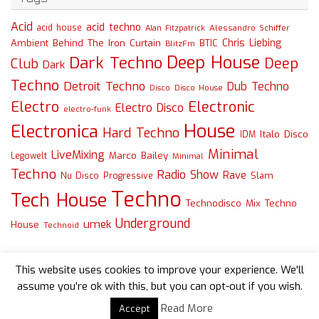
Acid
acid techno
acid house
Alessandro Schiffer
Alan Fitzpatrick
Chris Liebing
Ambient
Behind The Iron Curtain
BTIC
BlitzFm
Deep House
Dark Techno
Deep
Club
Dark
Techno
Detroit Techno
Dub Techno
Disco
Disco House
Electro
Electronic
Electro Disco
electro-funk
House
Electronica
Hard Techno
Italo Disco
IDM
Minimal
LiveMixing
Marco Bailey
Legowelt
Minimal
Techno
Radio Show
Rave
Slam
Nu Disco
Progressive
Techno
Tech House
Technodisco Mix
Techno
Underground
umek
House
Technoid
This website uses cookies to improve your experience. We'll
assume you're ok with this, but you can opt-out if you wish.
Read More
Accept
Powered by
Tempera
&
WordPress.