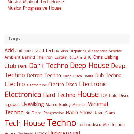
Musica Minimal Tech House
Musica Progressive House
Tags
Acid
acid techno
acid house
Alessandro Schiffer
Alan Fitzpatrick
Chris Liebing
Ambient
Behind The Iron Curtain
BTIC
BlitzFm
Deep House
Dark Techno
Deep
Club
Dark
Techno
Detroit Techno
Dub Techno
Disco
Disco House
Electro
Electronic
Electro Disco
electro-funk
House
Electronica
Hard Techno
Italo Disco
IDM
Minimal
LiveMixing
Marco Bailey
Legowelt
Minimal
Techno
Radio Show
Rave
Slam
Nu Disco
Progressive
Techno
Tech House
Technodisco Mix
Techno
Underground
umek
House
Technoid