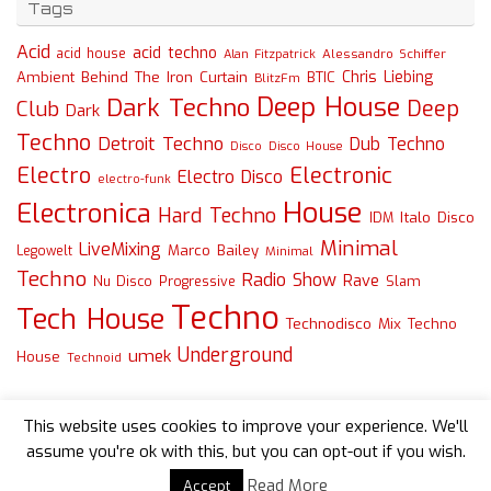
Tags
Acid
acid techno
acid house
Alessandro Schiffer
Alan Fitzpatrick
Chris Liebing
Ambient
Behind The Iron Curtain
BTIC
BlitzFm
Deep House
Dark Techno
Deep
Club
Dark
Techno
Detroit Techno
Dub Techno
Disco
Disco House
Electro
Electronic
Electro Disco
electro-funk
House
Electronica
Hard Techno
Italo Disco
IDM
Minimal
LiveMixing
Marco Bailey
Legowelt
Minimal
Techno
Radio Show
Rave
Slam
Nu Disco
Progressive
Techno
Tech House
Technodisco Mix
Techno
Underground
umek
House
Technoid
This website uses cookies to improve your experience. We'll
assume you're ok with this, but you can opt-out if you wish.
Read More
Accept