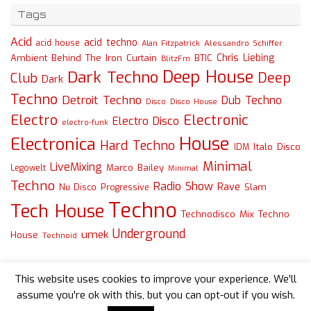
Tags
Acid
acid techno
acid house
Alessandro Schiffer
Alan Fitzpatrick
Chris Liebing
Ambient
Behind The Iron Curtain
BTIC
BlitzFm
Deep House
Dark Techno
Deep
Club
Dark
Techno
Detroit Techno
Dub Techno
Disco
Disco House
Electro
Electronic
Electro Disco
electro-funk
House
Electronica
Hard Techno
Italo Disco
IDM
Minimal
LiveMixing
Marco Bailey
Legowelt
Minimal
Techno
Radio Show
Rave
Slam
Nu Disco
Progressive
Techno
Tech House
Technodisco Mix
Techno
Underground
umek
House
Technoid
This website uses cookies to improve your experience. We'll
assume you're ok with this, but you can opt-out if you wish.