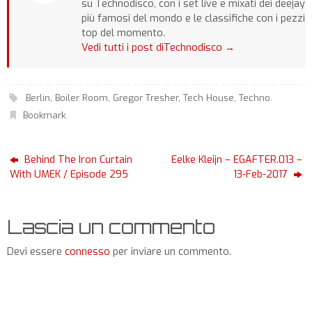
su Technodisco, con i set live e mixati dei deejay
più famosi del mondo e le classifiche con i pezzi
top del momento.
Vedi tutti i post diTechnodisco
→
Berlin
,
Boiler Room
,
Gregor Tresher
,
Tech House
,
Techno
.
Bookmark
.
Behind The Iron Curtain
Eelke Kleijn – EGAFTER.013 –
With UMEK / Episode 295
13-Feb-2017
Lascia un commento
Devi essere
connesso
per inviare un commento.