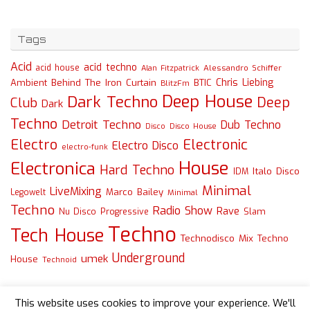
Tags
Acid
acid techno
acid house
Alessandro Schiffer
Alan Fitzpatrick
Chris Liebing
Ambient
Behind The Iron Curtain
BTIC
BlitzFm
Deep House
Dark Techno
Deep
Club
Dark
Techno
Detroit Techno
Dub Techno
Disco
Disco House
Electro
Electronic
Electro Disco
electro-funk
House
Electronica
Hard Techno
Italo Disco
IDM
Minimal
LiveMixing
Marco Bailey
Legowelt
Minimal
Techno
Radio Show
Rave
Slam
Nu Disco
Progressive
Techno
Tech House
Technodisco Mix
Techno
Underground
umek
House
Technoid
This website uses cookies to improve your experience. We'll