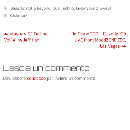
Bass
,
Bristol & Beyond
,
Dub Techno
,
Livity Sound
,
SwayJ
.
Bookmark
.
Masters Of Techno
In The MOOD – Episode 169
Vol.141 by Jeff Hax
– LIVE from MoodZONE EDC,
Las Vegas
Lascia un commento
Devi essere
connesso
per inviare un commento.