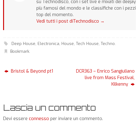
su Technodisco, con i set live e mixati dei deejay
più famosi del mondo e le classifiche con i pezzi
top del momento.
Vedi tutti i post diTechnodisco
→
Deep House
,
Electronica
,
House
,
Tech House
,
Techno
.
Bookmark
.
Bristol & Beyond pt1
DCR363 – Enrico Sangiuliano
live from Mass Festival,
Kilkenny
Lascia un commento
Devi essere
connesso
per inviare un commento.