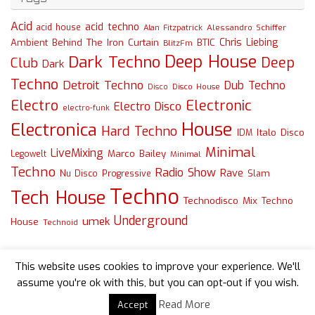
Acid
acid techno
acid house
Alessandro Schiffer
Alan Fitzpatrick
Chris Liebing
Ambient
Behind The Iron Curtain
BTIC
BlitzFm
Deep House
Dark Techno
Deep
Club
Dark
Techno
Detroit Techno
Dub Techno
Disco
Disco House
Electro
Electronic
Electro Disco
electro-funk
House
Electronica
Hard Techno
Italo Disco
IDM
Minimal
LiveMixing
Marco Bailey
Legowelt
Minimal
Techno
Radio Show
Rave
Slam
Nu Disco
Progressive
Techno
Tech House
Technodisco Mix
Techno
Underground
umek
House
Technoid
This website uses cookies to improve your experience. We'll
assume you're ok with this, but you can opt-out if you wish.
Read More
Accept
Powered by
Tempera
&
WordPress.