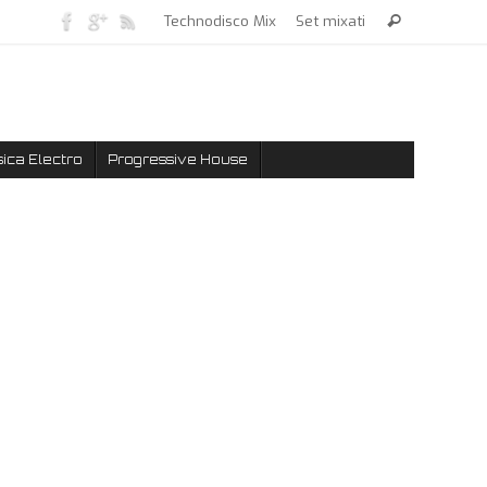
Technodisco Mix
Set mixati
ica Electro
Progressive House