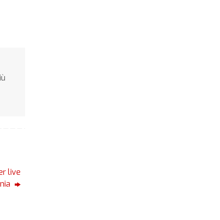
iù
r live
ania