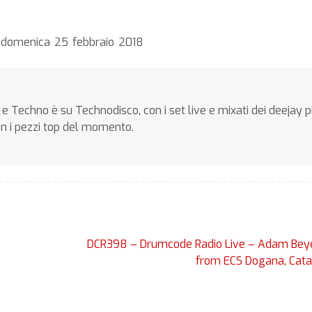
o domenica 25 febbraio 2018
e Techno è su Technodisco, con i set live e mixati dei deejay p
on i pezzi top del momento.
DCR398 – Drumcode Radio Live – Adam Beye
from ECS Dogana, Cat