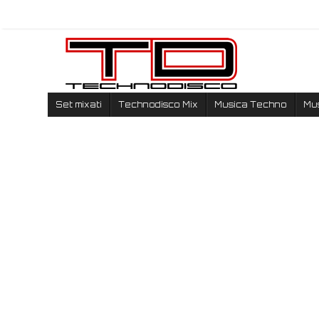
Set mixati
Technodisco Mix
Musica Techno
Mu