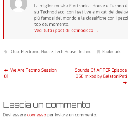
La miglior musica Elettronica, House e Techno è
su Technodisco, con i set live e mixati dei deejay
più famosi del mondo e le classifiche con i pezzi
top del momento.
Vedi tutti i post diTechnodisco
→
Club
,
Electronic
,
House
,
Tech House
,
Techno
.
Bookmark
.
We Are Techno Session
Sounds Of AF:TER Episode
01
050 mixed by BalatoniPeti
Lascia un commento
Devi essere
connesso
per inviare un commento.