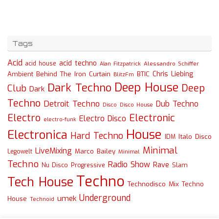
Tags
Acid
acid techno
acid house
Alessandro Schiffer
Alan Fitzpatrick
Chris Liebing
Ambient
Behind The Iron Curtain
BTIC
BlitzFm
Deep House
Dark Techno
Deep
Club
Dark
Techno
Detroit Techno
Dub Techno
Disco
Disco House
Electro
Electronic
Electro Disco
electro-funk
House
Electronica
Hard Techno
Italo Disco
IDM
Minimal
LiveMixing
Marco Bailey
Legowelt
Minimal
Techno
Radio Show
Rave
Slam
Nu Disco
Progressive
Techno
Tech House
Technodisco Mix
Techno
Underground
umek
House
Technoid