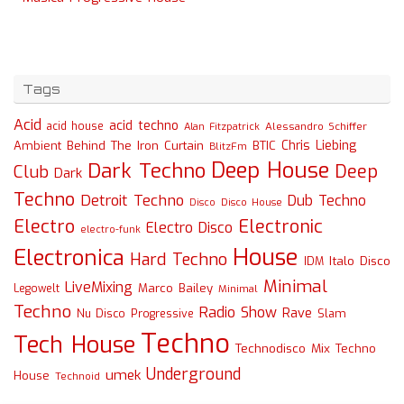
Tags
Acid
acid techno
acid house
Alessandro Schiffer
Alan Fitzpatrick
Chris Liebing
Ambient
Behind The Iron Curtain
BTIC
BlitzFm
Deep House
Dark Techno
Deep
Club
Dark
Techno
Detroit Techno
Dub Techno
Disco
Disco House
Electro
Electronic
Electro Disco
electro-funk
House
Electronica
Hard Techno
Italo Disco
IDM
Minimal
LiveMixing
Marco Bailey
Legowelt
Minimal
Techno
Radio Show
Rave
Slam
Nu Disco
Progressive
Techno
Tech House
Technodisco Mix
Techno
Underground
umek
House
Technoid