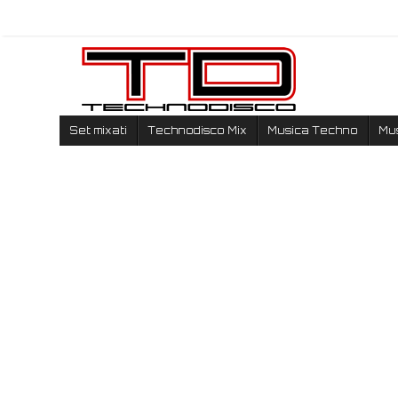
Set mixati
Technodisco Mix
Musica Techno
Mu