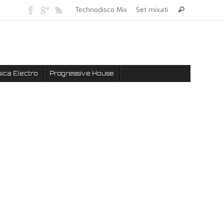
Technodisco Mix
Set mixati
ica Electro
Progressive House