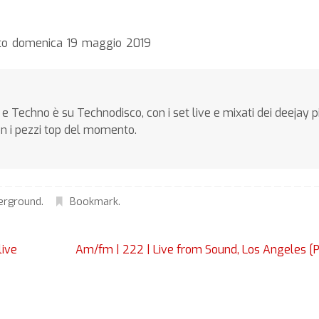
cato domenica 19 maggio 2019
e Techno è su Technodisco, con i set live e mixati dei deejay p
on i pezzi top del momento.
erground
.
Bookmark
.
ive
Am/fm | 222 | Live from Sound, Los Angeles [P