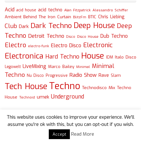
Acid
acid techno
acid house
Alessandro Schiffer
Alan Fitzpatrick
Chris Liebing
Ambient
Behind The Iron Curtain
BTIC
BlitzFm
Deep House
Dark Techno
Deep
Club
Dark
Techno
Detroit Techno
Dub Techno
Disco
Disco House
Electro
Electronic
Electro Disco
electro-funk
House
Electronica
Hard Techno
Italo Disco
IDM
Minimal
LiveMixing
Marco Bailey
Legowelt
Minimal
Techno
Radio Show
Rave
Slam
Nu Disco
Progressive
Techno
Tech House
Technodisco Mix
Techno
Underground
umek
House
Technoid
This website uses cookies to improve your experience. We'll
assume you're ok with this, but you can opt-out if you wish.
Read More
Accept
Powered by
Tempera
&
WordPress.