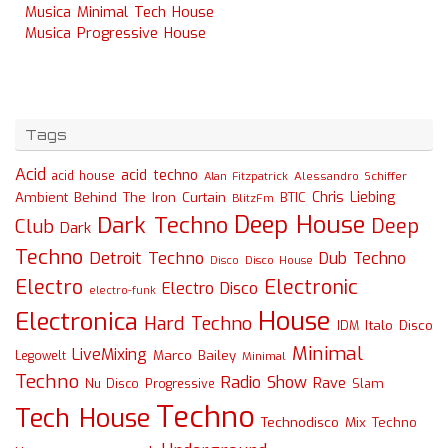
Musica Minimal Tech House
Musica Progressive House
Tags
Acid
acid techno
acid house
Alessandro Schiffer
Alan Fitzpatrick
Chris Liebing
Ambient
Behind The Iron Curtain
BTIC
BlitzFm
Deep House
Dark Techno
Deep
Club
Dark
Techno
Detroit Techno
Dub Techno
Disco
Disco House
Electro
Electronic
Electro Disco
electro-funk
House
Electronica
Hard Techno
Italo Disco
IDM
Minimal
LiveMixing
Marco Bailey
Legowelt
Minimal
Techno
Radio Show
Rave
Slam
Nu Disco
Progressive
Techno
Tech House
Technodisco Mix
Techno