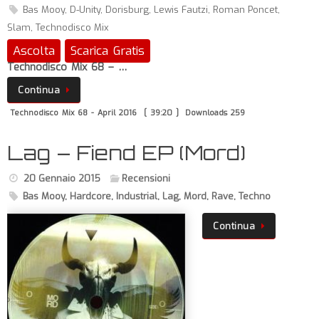
Bas Mooy
,
D-Unity
,
Dorisburg
,
Lewis Fautzi
,
Roman Poncet
,
Slam
,
Technodisco Mix
Ascolta
Scarica Gratis
Technodisco Mix 68 – …
Continua
Technodisco Mix 68 - April 2016
[ 39:20 ]
Downloads 259
Lag – Fiend EP (Mord)
20 Gennaio 2015
Recensioni
Bas Mooy
,
Hardcore
,
Industrial
,
Lag
,
Mord
,
Rave
,
Techno
Continua