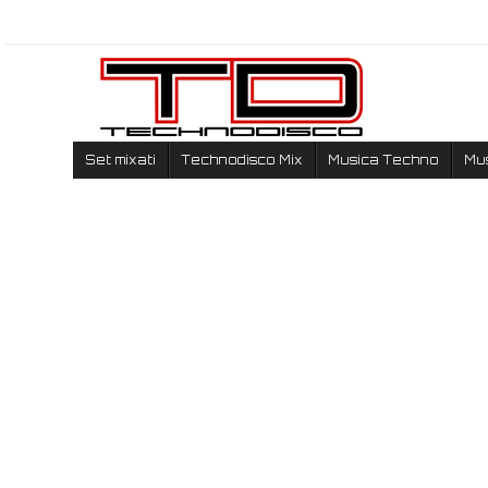
Set mixati
Technodisco Mix
Musica Techno
Mu