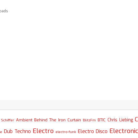
oads
C
Chris Liebing
Ambient
Behind The Iron Curtain
BTIC
Schiffer
BlitzFm
Electro
Electroni
Dub Techno
Electro Disco
se
electro-funk