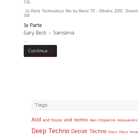
735
2a Parte Technodisco Mix by Mario TD - Ottobre 2010
Downl
318
1a Parte
Gary Beck – Samsima
…
Continua
Tags
Acid
acid techno
acid house
Alessandro 
Alan Fitzpatrick
Deep Techno
Detroit Techno
Disco
Disco Hou