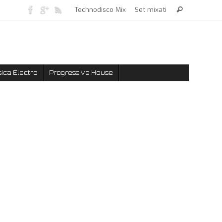
Technodisco Mix
Set mixati
ica Electro
Progressive House