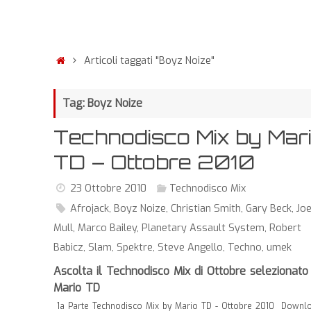
Articoli taggati "Boyz Noize"
Tag: Boyz Noize
Technodisco Mix by Mar
TD – Ottobre 2010
23 Ottobre 2010
Technodisco Mix
Afrojack
,
Boyz Noize
,
Christian Smith
,
Gary Beck
,
Joe
Mull
,
Marco Bailey
,
Planetary Assault System
,
Robert
Babicz
,
Slam
,
Spektre
,
Steve Angello
,
Techno
,
umek
Ascolta il Technodisco Mix di Ottobre selezionato
Mario TD
1a Parte Technodisco Mix by Mario TD - Ottobre 2010
Downl