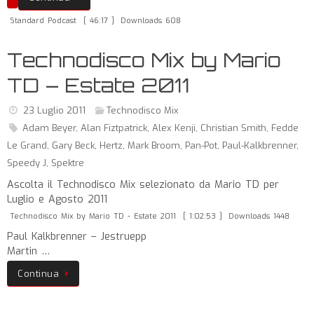
Standard Podcast
[ 46:17 ]
Downloads 608
Technodisco Mix by Mario
TD – Estate 2011
23 Luglio 2011
Technodisco Mix
Adam Beyer
,
Alan Fiztpatrick
,
Alex Kenji
,
Christian Smith
,
Fedde
Le Grand
,
Gary Beck
,
Hertz
,
Mark Broom
,
Pan-Pot
,
Paul-Kalkbrenner
,
Speedy J
,
Spektre
Ascolta il Technodisco Mix selezionato da Mario TD per
Luglio e Agosto 2011
Technodisco Mix by Mario TD - Estate 2011
[ 1:02:53 ]
Downloads 1448
Paul Kalkbrenner – Jestruepp
Martin …
Continua