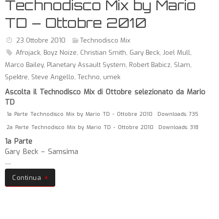
Technodisco Mix by Mario
TD – Ottobre 2010
23 Ottobre 2010
Technodisco Mix
Afrojack
,
Boyz Noize
,
Christian Smith
,
Gary Beck
,
Joel Mull
,
Marco Bailey
,
Planetary Assault System
,
Robert Babicz
,
Slam
,
Spektre
,
Steve Angello
,
Techno
,
umek
Ascolta il Technodisco Mix di Ottobre selezionato da Mario
TD
1a Parte Technodisco Mix by Mario TD - Ottobre 2010
Downloads 735
2a Parte Technodisco Mix by Mario TD - Ottobre 2010
Downloads 318
1a Parte
Gary Beck – Samsima
…
Continua