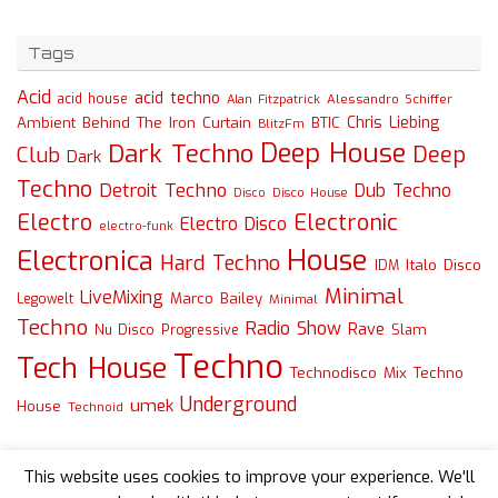
Tags
Acid
acid techno
acid house
Alessandro Schiffer
Alan Fitzpatrick
Chris Liebing
Ambient
Behind The Iron Curtain
BTIC
BlitzFm
Deep House
Dark Techno
Deep
Club
Dark
Techno
Detroit Techno
Dub Techno
Disco
Disco House
Electro
Electronic
Electro Disco
electro-funk
House
Electronica
Hard Techno
Italo Disco
IDM
Minimal
LiveMixing
Marco Bailey
Legowelt
Minimal
Techno
Radio Show
Rave
Slam
Nu Disco
Progressive
Techno
Tech House
Technodisco Mix
Techno
Underground
umek
House
Technoid
This website uses cookies to improve your experience. We'll