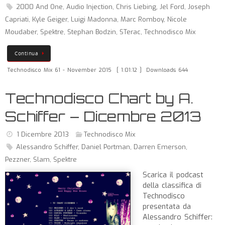
2000 And One
,
Audio Injection
,
Chris Liebing
,
Jel Ford
,
Joseph
Capriati
,
Kyle Geiger
,
Luigi Madonna
,
Marc Romboy
,
Nicole
Moudaber
,
Spektre
,
Stephan Bodzin
,
STerac
,
Technodisco Mix
Continua
Technodisco Mix 61 - November 2015
[ 1:01:12 ]
Downloads 644
Technodisco Chart by A.
Schiffer – Dicembre 2013
1 Dicembre 2013
Technodisco Mix
Alessandro Schiffer
,
Daniel Portman
,
Darren Emerson
,
Pezzner
,
Slam
,
Spektre
Scarica il podcast
della classifica di
Technodisco
presentata da
Alessandro Schiffer: