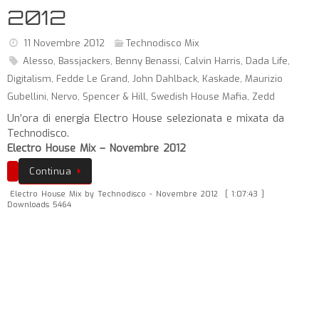
2012
11 Novembre 2012
Technodisco Mix
Alesso
,
Bassjackers
,
Benny Benassi
,
Calvin Harris
,
Dada Life
,
Digitalism
,
Fedde Le Grand
,
John Dahlback
,
Kaskade
,
Maurizio
Gubellini
,
Nervo
,
Spencer & Hill
,
Swedish House Mafia
,
Zedd
Un’ora di energia Electro House selezionata e mixata da
Technodisco.
Electro House Mix – Novembre 2012
Continua
Electro House Mix by Technodisco - Novembre 2012
[ 1:07:43 ]
Downloads 5464