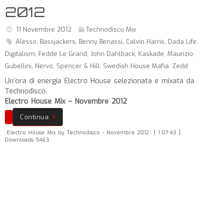
2012
11 Novembre 2012
Technodisco Mix
Alesso
,
Bassjackers
,
Benny Benassi
,
Calvin Harris
,
Dada Life
,
Digitalism
,
Fedde Le Grand
,
John Dahlback
,
Kaskade
,
Maurizio
Gubellini
,
Nervo
,
Spencer & Hill
,
Swedish House Mafia
,
Zedd
Un’ora di energia Electro House selezionata e mixata da
Technodisco.
Electro House Mix – Novembre 2012
Continua
Electro House Mix by Technodisco - Novembre 2012
[ 1:07:43 ]
Downloads 5463