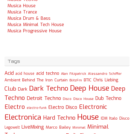
Musica House
Musica Trance
Musica Drum & Bass
Musica Minimal Tech House
Musica Progressive House
Tags
Acid
acid techno
acid house
Alessandro Schiffer
Alan Fitzpatrick
Chris Liebing
Ambient
Behind The Iron Curtain
BTIC
BlitzFm
Deep House
Dark Techno
Deep
Club
Dark
Techno
Detroit Techno
Dub Techno
Disco
Disco House
Electro
Electronic
Electro Disco
electro-funk
House
Electronica
Hard Techno
Italo Disco
IDM
Minimal
LiveMixing
Marco Bailey
Legowelt
Minimal