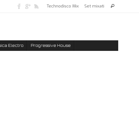
Technodisco Mix
Set mixati
ica Electro
Progressive House