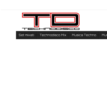
Set mixati
Technodisco Mix
Musica Techno
Mu