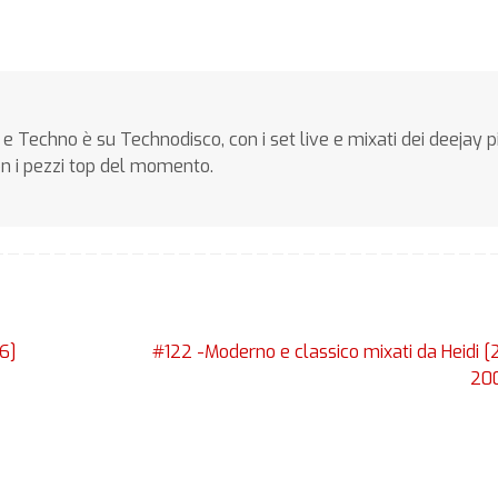
e Techno è su Technodisco, con i set live e mixati dei deejay p
on i pezzi top del momento.
6]
#122 -Moderno e classico mixati da Heidi [
20