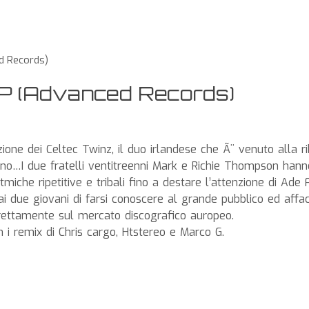
d Records)
EP (Advanced Records)
ione dei Celtec Twinz, il duo irlandese che Ã¨ venuto alla ri
chno…I due fratelli ventitreenni Mark e Richie Thompson han
miche ripetitive e tribali fino a destare l’attenzione di Ade
 due giovani di farsi conoscere al grande pubblico ed affac
irettamente sul mercato discografico auropeo.
i remix di Chris cargo, Htstereo e Marco G.