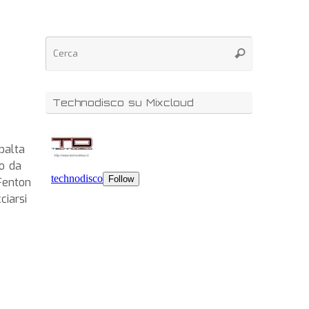
Technodisco su Mixcloud
balta
no da
 Fenton
ciarsi