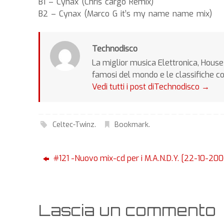
B1 – Cynax (Chris cargo Remix)
B2 – Cynax (Marco G it’s my name name mix)
Technodisco
La miglior musica Elettronica, House 
famosi del mondo e le classifiche c
Vedi tutti i post diTechnodisco
→
Celtec-Twinz
.
Bookmark
.
#121 -Nuovo mix-cd per i M.A.N.D.Y. [22-10-200
Lascia un commento