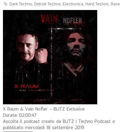
Dark Techno
,
Detroit Techno
,
Electronica
,
Hard Techno
,
Rave
X Raum & Vain Nofler – BLITZ Exclusive
Durata: 02:00:47
Ascolta il podcast creato da BLITZ | Techno Podcast e
pubblicato mercoledì 18 settembre 2019