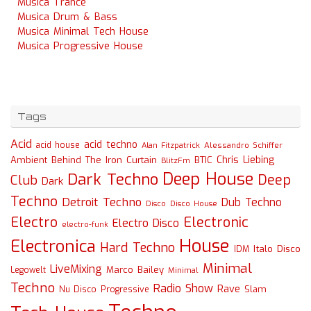
Musica Trance
Musica Drum & Bass
Musica Minimal Tech House
Musica Progressive House
Tags
Acid
acid techno
acid house
Alessandro Schiffer
Alan Fitzpatrick
Chris Liebing
Ambient
Behind The Iron Curtain
BTIC
BlitzFm
Deep House
Dark Techno
Deep
Club
Dark
Techno
Detroit Techno
Dub Techno
Disco
Disco House
Electro
Electronic
Electro Disco
electro-funk
House
Electronica
Hard Techno
Italo Disco
IDM
Minimal
LiveMixing
Marco Bailey
Legowelt
Minimal
Techno
Radio Show
Rave
Slam
Nu Disco
Progressive