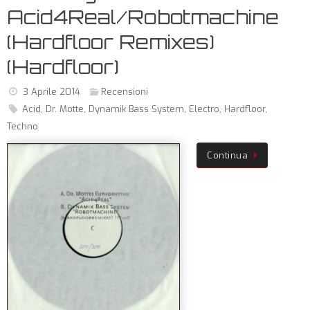
Acid4Real/Robotmachine
(Hardfloor Remixes)
(Hardfloor)
3 Aprile 2014
Recensioni
Acid
,
Dr. Motte
,
Dynamik Bass System
,
Electro
,
Hardfloor
,
Techno
Continua