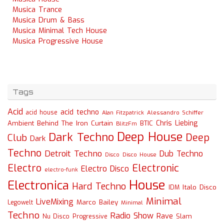
Musica Trance
Musica Drum & Bass
Musica Minimal Tech House
Musica Progressive House
Tags
Acid
acid techno
acid house
Alessandro Schiffer
Alan Fitzpatrick
Chris Liebing
Ambient
Behind The Iron Curtain
BTIC
BlitzFm
Deep House
Dark Techno
Deep
Club
Dark
Techno
Detroit Techno
Dub Techno
Disco
Disco House
Electro
Electronic
Electro Disco
electro-funk
House
Electronica
Hard Techno
Italo Disco
IDM
Minimal
LiveMixing
Marco Bailey
Legowelt
Minimal
Techno
Radio Show
Rave
Slam
Nu Disco
Progressive