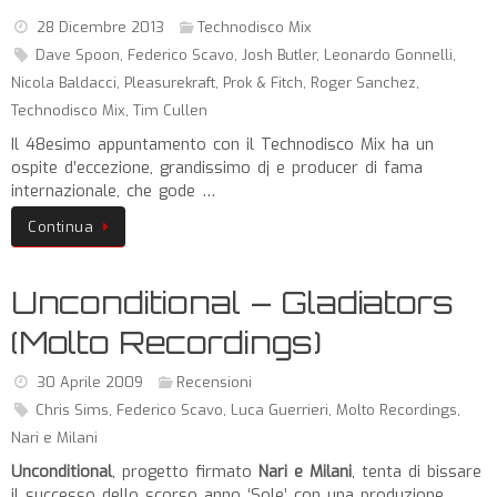
28 Dicembre 2013
Technodisco Mix
Dave Spoon
,
Federico Scavo
,
Josh Butler
,
Leonardo Gonnelli
,
Nicola Baldacci
,
Pleasurekraft
,
Prok & Fitch
,
Roger Sanchez
,
Technodisco Mix
,
Tim Cullen
Il 48esimo appuntamento con il Technodisco Mix ha un
ospite d’eccezione, grandissimo dj e producer di fama
internazionale, che gode …
Continua
Unconditional – Gladiators
(Molto Recordings)
30 Aprile 2009
Recensioni
Chris Sims
,
Federico Scavo
,
Luca Guerrieri
,
Molto Recordings
,
Nari e Milani
Unconditional
, progetto firmato
Nari e Milani
, tenta di bissare
il successo dello scorso anno ‘Sole’ con una produzione