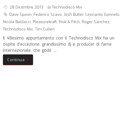
28 Dicembre 2013
Technodisco Mix
Dave Spoon
,
Federico Scavo
,
Josh Butler
,
Leonardo Gonnelli
,
Nicola Baldacci
,
Pleasurekraft
,
Prok & Fitch
,
Roger Sanchez
,
Technodisco Mix
,
Tim Cullen
Il 48esimo appuntamento con il Technodisco Mix ha un
ospite d’eccezione, grandissimo dj e producer di fama
internazionale, che gode …
Continua