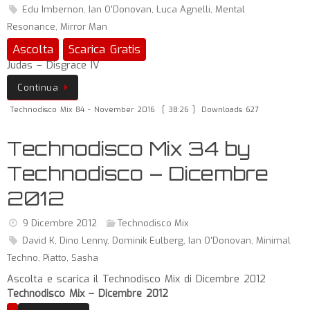
Edu Imbernon
,
Ian O'Donovan
,
Luca Agnelli
,
Mental
Resonance
,
Mirror Man
Ascolta
Scarica Gratis
Judas – Disgrace IV
Continua
Technodisco Mix 84 - November 2016
[ 38:26 ]
Downloads 627
Technodisco Mix 34 by
Technodisco – Dicembre
2012
9 Dicembre 2012
Technodisco Mix
David K
,
Dino Lenny
,
Dominik Eulberg
,
Ian O'Donovan
,
Minimal
Techno
,
Piatto
,
Sasha
Ascolta e scarica il Technodisco Mix di Dicembre 2012
Technodisco Mix – Dicembre 2012