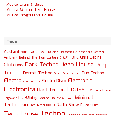
Musica Drum & Bass
Musica Minimal Tech House
Musica Progressive House
Tags
Acid
acid techno
acid house
Alessandro Schiffer
Alan Fitzpatrick
Chris Liebing
Ambient
Behind The Iron Curtain
BTIC
BlitzFm
Deep House
Dark Techno
Deep
Club
Dark
Techno
Detroit Techno
Dub Techno
Disco
Disco House
Electro
Electronic
Electro Disco
electro-funk
House
Electronica
Hard Techno
Italo Disco
IDM
Minimal
LiveMixing
Marco Bailey
Legowelt
Minimal
Techno
Radio Show
Rave
Slam
Nu Disco
Progressive
Techno
Tech House