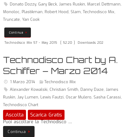
Donato Dozzy
,
Gary Beck
,
James Ruskin
,
Marcel Dettmann
,
Monoloc
,
Plastikman
,
Robert Hood
,
Slam
,
Technodisco Mix
,
Truncate
,
Yan Cook
Continua
Technodisco Mix 57 - May 2015
[ 52:20 ]
Downloads 202
Technodisco Chart by A.
Schiffer – Marzo 2014
1 Marzo 2014
Technodisco Mix
Alexander Kowalski
,
Christian Smith
,
Danny Daze
,
James
Ruskin
,
Jay Lumen
,
Lewis Fautzi
,
Oscar Mulero
,
Sasha Carassi
,
Technodisco Chart
Ascolta
Scarica Gratis
Puoi ascoltare la Technodisco …
Continua