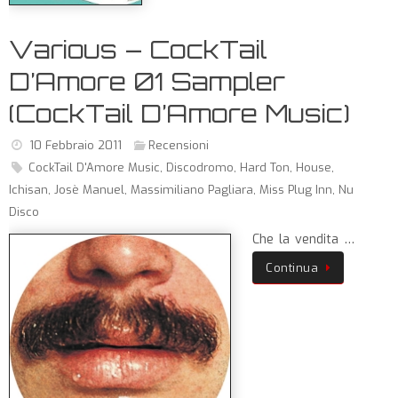
Various – CockTail
D’Amore 01 Sampler
(CockTail D’Amore Music)
10 Febbraio 2011
Recensioni
CockTail D'Amore Music
,
Discodromo
,
Hard Ton
,
House
,
Ichisan
,
Josè Manuel
,
Massimiliano Pagliara
,
Miss Plug Inn
,
Nu
Disco
Che la vendita …
Continua