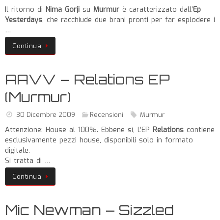
Il ritorno di
Nima Gorji
su
Murmur
è caratterizzato dall’
Ep
Yesterdays
, che racchiude due brani pronti per far esplodere i
…
Continua
AAVV – Relations EP
(Murmur)
30 Dicembre 2009
Recensioni
Murmur
Attenzione: House al 100%. Ebbene sì, L’EP
Relations
contiene
esclusivamente pezzi house, disponibili solo in formato
digitale.
Si tratta di …
Continua
Mic Newman – Sizzled