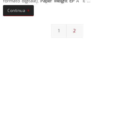
formato digitale),
Paper Weight EP
Ã¨ il …
Continua
1
2