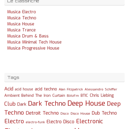
Le classifiche
Musica Electro
Musica Techno
Musica House
Musica Trance
Musica Drum & Bass
Musica Minimal Tech House
Musica Progressive House
Tags
Acid
acid techno
acid house
Alessandro Schiffer
Alan Fitzpatrick
Chris Liebing
Ambient
Behind The Iron Curtain
BTIC
BlitzFm
Deep House
Dark Techno
Deep
Club
Dark
Techno
Detroit Techno
Dub Techno
Disco
Disco House
Electro
Electronic
Electro Disco
electro-funk