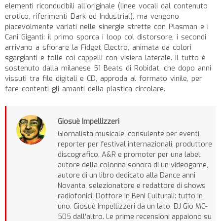
elementi riconducibili all’originale (linee vocali dal contenuto
erotico, riferimenti Dark ed Industrial), ma vengono
piacevolmente variati nelle sinergie strette con Plasman e i
Cani Giganti: il primo sporca i loop col distorsore, i secondi
arrivano a sfiorare la Fidget Electro, animata da colori
sgargianti e folle coi cappelli con visiera laterale. Il tutto è
sostenuto dalla milanese 51 Beats di Robidat, che dopo anni
vissuti tra file digitali e CD, approda al formato vinile, per
fare contenti gli amanti della plastica circolare.
Giosuè Impellizzeri
Giornalista musicale, consulente per eventi,
reporter per festival internazionali, produttore
discografico, A&R e promoter per una label,
autore della colonna sonora di un videogame,
autore di un libro dedicato alla Dance anni
Novanta, selezionatore e redattore di shows
radiofonici, Dottore in Beni Culturali: tutto in
uno. Giosuè Impellizzeri da un lato, DJ Gio MC-
505 dall'altro. Le prime recensioni appaiono su