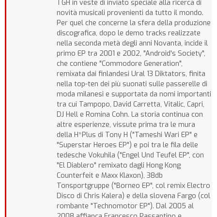
TGH in veste di inviato speciale alla ricerca di
novità musicali provenienti da tutto il mondo.
Per quel che concerne la sfera della produzione
discografica, dopo le demo tracks realizzate
nella seconda metà degli anni Novanta, incide il
primo EP tra 2001 e 2002, "Android's Society",
che contiene "Commodore Generation",
remixata dai finlandesi Ural 13 Diktators, finita
nella top-ten dei più suonati sulle passerelle di
moda milanesi e supportata da nomi importanti
tra cui Tampopo, David Carretta, Vitalic, Capri,
DJ Hell e Romina Cohn. La storia continua con
altre esperienze, vissute prima tra le mura
della H*Plus di Tony H ("Tameshi Wari EP" e
"Superstar Heroes EP") e poi tra le fila delle
tedesche Vokuhila ("Engel Und Teufel EP", con
"El Diablero" remixato dagli Hong Kong
Counterfeit e Maxx Klaxon), 38db
Tonsportgruppe ("Borneo EP", col remix Electro
Disco di Chris Kalera) e della slovena Fargo (col
rombante "Technomotor EP"). Dal 2005 al
2008 affianca Francesco Passantino e