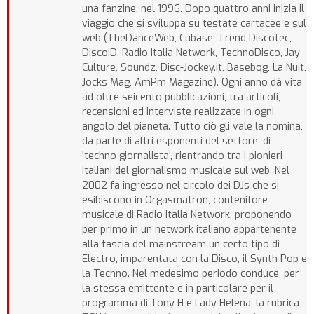
una fanzine, nel 1996. Dopo quattro anni inizia il
viaggio che si sviluppa su testate cartacee e sul
web (TheDanceWeb, Cubase, Trend Discotec,
DiscoiD, Radio Italia Network, TechnoDisco, Jay
Culture, Soundz, Disc-Jockey.it, Basebog, La Nuit,
Jocks Mag, AmPm Magazine). Ogni anno dà vita
ad oltre seicento pubblicazioni, tra articoli,
recensioni ed interviste realizzate in ogni
angolo del pianeta. Tutto ciò gli vale la nomina,
da parte di altri esponenti del settore, di
'techno giornalista', rientrando tra i pionieri
italiani del giornalismo musicale sul web. Nel
2002 fa ingresso nel circolo dei DJs che si
esibiscono in Orgasmatron, contenitore
musicale di Radio Italia Network, proponendo
per primo in un network italiano appartenente
alla fascia del mainstream un certo tipo di
Electro, imparentata con la Disco, il Synth Pop e
la Techno. Nel medesimo periodo conduce, per
la stessa emittente e in particolare per il
programma di Tony H e Lady Helena, la rubrica