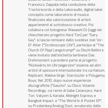
Francesco Zappalà nella conduzione della
Tractorecords e della Laboraudio, digital-label
concepita come laboratorio di musica
finalizzata alla valorizzazione di artisti
appartenenti al sottobosco creativo. Poi
collabora col bolognese Wawashi DJ (oggi nel
chiacchierato progetto Hard Ton) per "Gary
Gay", si lascia remixare dallo svedese Joel 'Jor-
El' Alter ("Stroboscopic Life"), partecipa al "The
Church Of Pippi Langstrumpf" su Dischi Bellini e
viene invitato dall'etichetta berlinese Das
Drehmoment a prendere parte al progetto
"Rückwärts Im Uhrzeigersinn" insieme ad altri
artisti di spessore internazionale tra cui Kalson,
Replicant, Makina Girgir, Starcluster e Polygamy
Boys. Nel 2010, dopo nuove esperienze
discografiche ("Gaucho", su Disco Volante
Recordings, coi remix di Gabe Catanzaro, Hard
Ton, Valyom & Karada, Midnight Express e
Bangkok Impact, e "The World In A Pocket EP",
su Prodamkey/Analog Dust, avvalorato dalle