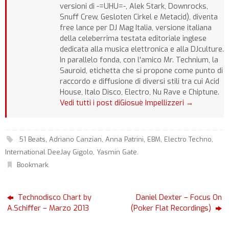
versioni di -=UHU=-, Alek Stark, Downrocks,
Snuff Crew, Gesloten Cirkel e Metacid), diventa
free lance per DJ Mag Italia, versione italiana
della celeberrima testata editoriale inglese
dedicata alla musica elettronica e alla DJculture.
In parallelo fonda, con l'amico Mr. Technium, la
Sauroid, etichetta che si propone come punto di
raccordo e diffusione di diversi stili tra cui Acid
House, Italo Disco, Electro, Nu Rave e Chiptune.
Vedi tutti i post diGiosuè Impellizzeri
→
51 Beats
,
Adriano Canzian
,
Anna Patrini
,
EBM
,
Electro Techno
,
International DeeJay Gigolo
,
Yasmin Gate
.
Bookmark
.
Technodisco Chart by
Daniel Dexter – Focus On
A.Schiffer – Marzo 2013
(Poker Flat Recordings)