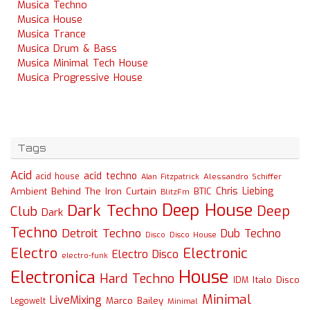
Musica Techno
Musica House
Musica Trance
Musica Drum & Bass
Musica Minimal Tech House
Musica Progressive House
Tags
Acid
acid techno
acid house
Alessandro Schiffer
Alan Fitzpatrick
Chris Liebing
Ambient
Behind The Iron Curtain
BTIC
BlitzFm
Deep House
Dark Techno
Deep
Club
Dark
Techno
Detroit Techno
Dub Techno
Disco
Disco House
Electro
Electronic
Electro Disco
electro-funk
House
Electronica
Hard Techno
Italo Disco
IDM
Minimal
LiveMixing
Marco Bailey
Legowelt
Minimal