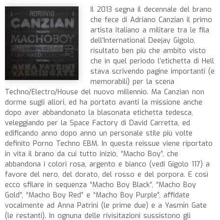
Il 2013 segna il decennale del brano
che fece di Adriano Canzian il primo
artista italiano a militare tra le fila
dell’International Deejay Gigolo,
risultato ben più che ambito visto
che in quel periodo l’etichetta di Hell
stava scrivendo pagine importanti (e
memorabili) per la scena
Techno/Electro/House del nuovo millennio. Ma Canzian non
dorme sugli allori, ed ha portato avanti la missione anche
dopo aver abbandonato la blasonata etichetta tedesca,
veleggiando per la Space Factory di David Carretta, ed
edificando anno dopo anno un personale stile più volte
definito Porno Techno EBM. In questa reissue viene riportato
in vita il brano da cui tutto iniziò, “Macho Boy”, che
abbandona i colori rosa, argento e bianco (vedi Gigolo 117) a
favore del nero, del dorato, del rosso e del porpora. E così
ecco sfilare in sequenza “Macho Boy Black”, “Macho Boy
Gold”, “Macho Boy Red” e “Macho Boy Purple”, affidate
vocalmente ad Anna Patrini (le prime due) e a Yasmin Gate
(le restanti). In ognuna delle rivisitazioni sussistono gli