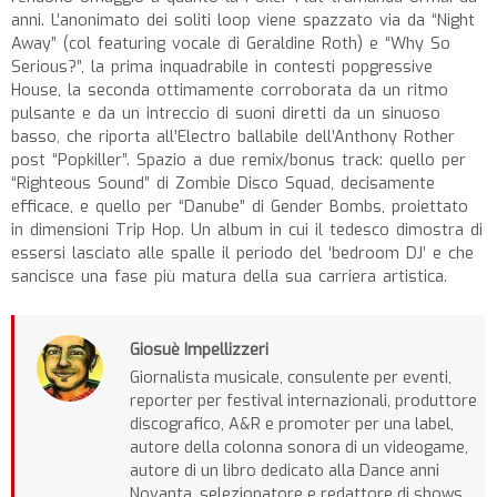
anni. L’anonimato dei soliti loop viene spazzato via da “Night
Away” (col featuring vocale di Geraldine Roth) e “Why So
Serious?”, la prima inquadrabile in contesti popgressive
House, la seconda ottimamente corroborata da un ritmo
pulsante e da un intreccio di suoni diretti da un sinuoso
basso, che riporta all’Electro ballabile dell’Anthony Rother
post “Popkiller”. Spazio a due remix/bonus track: quello per
“Righteous Sound” di Zombie Disco Squad, decisamente
efficace, e quello per “Danube” di Gender Bombs, proiettato
in dimensioni Trip Hop. Un album in cui il tedesco dimostra di
essersi lasciato alle spalle il periodo del ‘bedroom DJ’ e che
sancisce una fase più matura della sua carriera artistica.
Giosuè Impellizzeri
Giornalista musicale, consulente per eventi,
reporter per festival internazionali, produttore
discografico, A&R e promoter per una label,
autore della colonna sonora di un videogame,
autore di un libro dedicato alla Dance anni
Novanta, selezionatore e redattore di shows