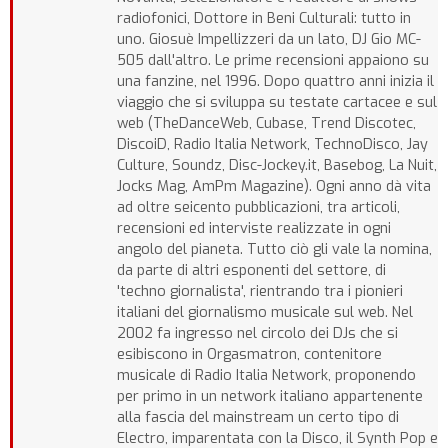
radiofonici, Dottore in Beni Culturali: tutto in
uno. Giosuè Impellizzeri da un lato, DJ Gio MC-
505 dall'altro. Le prime recensioni appaiono su
una fanzine, nel 1996. Dopo quattro anni inizia il
viaggio che si sviluppa su testate cartacee e sul
web (TheDanceWeb, Cubase, Trend Discotec,
DiscoiD, Radio Italia Network, TechnoDisco, Jay
Culture, Soundz, Disc-Jockey.it, Basebog, La Nuit,
Jocks Mag, AmPm Magazine). Ogni anno dà vita
ad oltre seicento pubblicazioni, tra articoli,
recensioni ed interviste realizzate in ogni
angolo del pianeta. Tutto ciò gli vale la nomina,
da parte di altri esponenti del settore, di
'techno giornalista', rientrando tra i pionieri
italiani del giornalismo musicale sul web. Nel
2002 fa ingresso nel circolo dei DJs che si
esibiscono in Orgasmatron, contenitore
musicale di Radio Italia Network, proponendo
per primo in un network italiano appartenente
alla fascia del mainstream un certo tipo di
Electro, imparentata con la Disco, il Synth Pop e