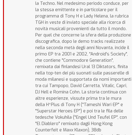
la Techno. Nel medesimo periodo conduce, per
la stessa emittente e in particolare per il
programma di Tony H e Lady Helena, la rubrica
TGH in veste di inviato speciale alla ricerca di
novità musicali provenienti da tutto il mondo.
Per quel che concerne la sfera della produzione
discografica, dopo le demo tracks realizzate
nella seconda metà degli anni Novanta, incide il
primo EP tra 2001 e 2002, "Android's Society",
che contiene "Commodore Generation",
remixata dai finlandesi Ural 13 Diktators, finita
nella top-ten dei più suonati sulle passerelle di
moda milanesi e supportata da nomi importanti
tra cui Tampopo, David Carretta, Vitalic, Capri,
DJ Hell e Romina Cohn. La storia continua con
altre esperienze, vissute prima tra le mura
della H*Plus di Tony H ("Tameshi Wari EP" e
"Superstar Heroes EP") e poi tra le fila delle
tedesche Vokuhila ("Engel Und Teufel EP", con
"El Diablero" remixato dagli Hong Kong
Counterfeit e Maxx Klaxon), 38db