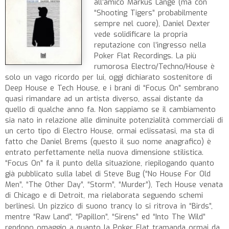
all’amico Markus Lange (ma con
“Shooting Tigers” probabilmente
sempre nel cuore), Daniel Dexter
vede solidificare la propria
reputazione con l’ingresso nella
Poker Flat Recordings. La più
rumorosa Electro/Techno/House è
solo un vago ricordo per lui, oggi dichiarato sostenitore di
Deep House e Tech House, e i brani di “Focus On” sembrano
quasi rimandare ad un artista diverso, assai distante da
quello di qualche anno fa. Non sappiamo se il cambiamento
sia nato in relazione alle diminuite potenzialità commerciali di
un certo tipo di Electro House, ormai eclissatasi, ma sta di
fatto che Daniel Brems (questo il suo nome anagrafico) è
entrato perfettamente nella nuova dimensione stilistica.
“Focus On” fa il punto della situazione, riepilogando quanto
già pubblicato sulla label di Steve Bug (“No House For Old
Men”, “The Other Day”, “Storm”, “Murder”), Tech House venata
di Chicago e di Detroit, ma rielaborata seguendo schemi
berlinesi. Un pizzico di suono trancy lo si ritrova in “Birds”,
mentre “Raw Land”, “Papillon”, “Sirens” ed “Into The Wild”
rendono omaggio a quanto la Poker Flat tramanda ormai da