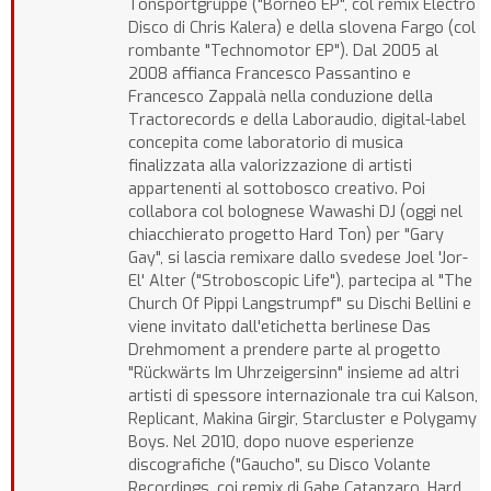
Tonsportgruppe ("Borneo EP", col remix Electro
Disco di Chris Kalera) e della slovena Fargo (col
rombante "Technomotor EP"). Dal 2005 al
2008 affianca Francesco Passantino e
Francesco Zappalà nella conduzione della
Tractorecords e della Laboraudio, digital-label
concepita come laboratorio di musica
finalizzata alla valorizzazione di artisti
appartenenti al sottobosco creativo. Poi
collabora col bolognese Wawashi DJ (oggi nel
chiacchierato progetto Hard Ton) per "Gary
Gay", si lascia remixare dallo svedese Joel 'Jor-
El' Alter ("Stroboscopic Life"), partecipa al "The
Church Of Pippi Langstrumpf" su Dischi Bellini e
viene invitato dall'etichetta berlinese Das
Drehmoment a prendere parte al progetto
"Rückwärts Im Uhrzeigersinn" insieme ad altri
artisti di spessore internazionale tra cui Kalson,
Replicant, Makina Girgir, Starcluster e Polygamy
Boys. Nel 2010, dopo nuove esperienze
discografiche ("Gaucho", su Disco Volante
Recordings, coi remix di Gabe Catanzaro, Hard