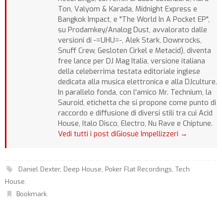
Ton, Valyom & Karada, Midnight Express e
Bangkok Impact, e "The World In A Pocket EP",
su Prodamkey/Analog Dust, avvalorato dalle
versioni di -=UHU=-, Alek Stark, Downrocks,
Snuff Crew, Gesloten Cirkel e Metacid), diventa
free lance per DJ Mag Italia, versione italiana
della celeberrima testata editoriale inglese
dedicata alla musica elettronica e alla DJculture.
In parallelo fonda, con l'amico Mr. Technium, la
Sauroid, etichetta che si propone come punto di
raccordo e diffusione di diversi stili tra cui Acid
House, Italo Disco, Electro, Nu Rave e Chiptune.
Vedi tutti i post diGiosuè Impellizzeri
→
Daniel Dexter
,
Deep House
,
Poker Flat Recordings
,
Tech
House
.
Bookmark
.