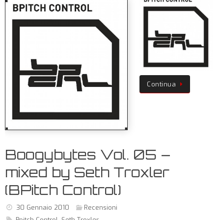
Continua
Boogybytes Vol. 05 –
mixed by Seth Troxler
(BPitch Control)
30 Gennaio 2010
Recensioni
Bpitch Control
,
Seth Troxler