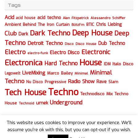
Tags
Acid
acid techno
acid house
Alessandro Schiffer
Alan Fitzpatrick
Chris Liebing
Ambient
Behind The Iron Curtain
BTIC
BlitzFm
Deep House
Dark Techno
Deep
Club
Dark
Techno
Detroit Techno
Dub Techno
Disco
Disco House
Electro
Electronic
Electro Disco
electro-funk
House
Electronica
Hard Techno
Italo Disco
IDM
Minimal
LiveMixing
Marco Bailey
Legowelt
Minimal
Techno
Radio Show
Rave
Slam
Nu Disco
Progressive
Techno
Tech House
Technodisco Mix
Techno
Underground
umek
House
Technoid
This website uses cookies to improve your experience. We'll
assume you're ok with this, but you can opt-out if you wish.