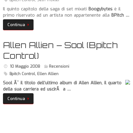
Il quinto capitolo della saga di set mixati
Boogybytes
è il
primo riservato ad un artista non appartenente alla
BPitch …
Continua
Allen Allien – Sool (Bpitch
Control)
10 Maggio 2008
Recensioni
Bpitch Control
,
Ellen Allien
Sool
Ã¨ il titolo dell’ultimo album di
Allen Allien
, il quarto
della sua carriera ed uscirÃ a …
Continua