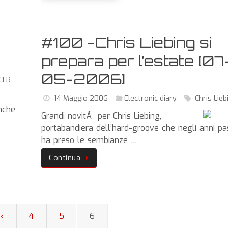
#100 -Chris Liebing si
prepara per l’estate [07
05-2006]
CLR
14 Maggio 2006
Electronic diary
Chris Lieb
nche
Grandi novitÃ per Chris Liebing,
portabandiera dell’hard-groove che negli anni pa
ha preso le sembianze …
Continua
‹
4
5
6