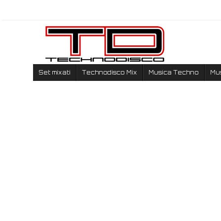
Set mixati
Technodisco Mix
Musica Techno
Mu