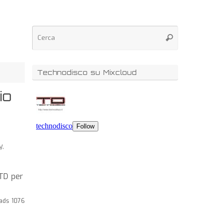
Technodisco su Mixcloud
io
y
,
 TD per
ads 1076