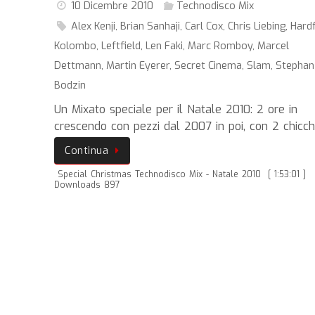
10 Dicembre 2010
Technodisco Mix
Alex Kenji
,
Brian Sanhaji
,
Carl Cox
,
Chris Liebing
,
Hard
Kolombo
,
Leftfield
,
Len Faki
,
Marc Romboy
,
Marcel
Dettmann
,
Martin Eyerer
,
Secret Cinema
,
Slam
,
Stephan
Bodzin
Un Mixato speciale per il Natale 2010: 2 ore in
crescendo con pezzi dal 2007 in poi, con 2 chicc
Continua
Special Christmas Technodisco Mix - Natale 2010
[ 1:53:01 ]
Downloads 897