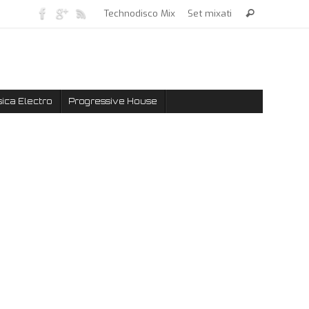
Technodisco Mix
Set mixati
ica Electro
Progressive House