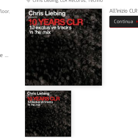
Chris Liebing
,
CLR Records
,
Techno
All’inizio CL
floor
,
Continua
he …