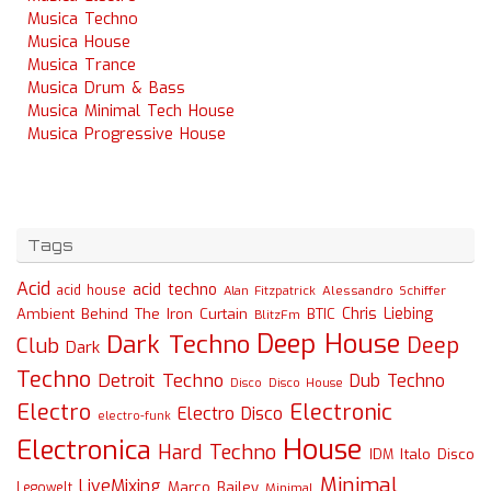
Musica Techno
Musica House
Musica Trance
Musica Drum & Bass
Musica Minimal Tech House
Musica Progressive House
Tags
Acid
acid techno
acid house
Alessandro Schiffer
Alan Fitzpatrick
Chris Liebing
Ambient
Behind The Iron Curtain
BTIC
BlitzFm
Deep House
Dark Techno
Deep
Club
Dark
Techno
Detroit Techno
Dub Techno
Disco
Disco House
Electro
Electronic
Electro Disco
electro-funk
House
Electronica
Hard Techno
Italo Disco
IDM
Minimal
LiveMixing
Marco Bailey
Legowelt
Minimal