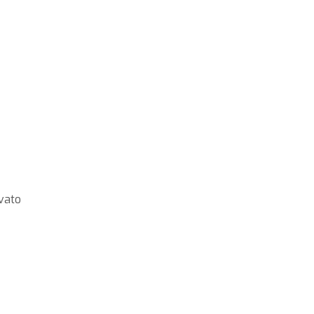
,
vato