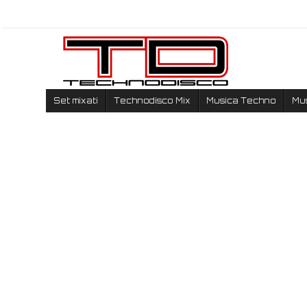
Set mixati
Technodisco Mix
Musica Techno
Mu