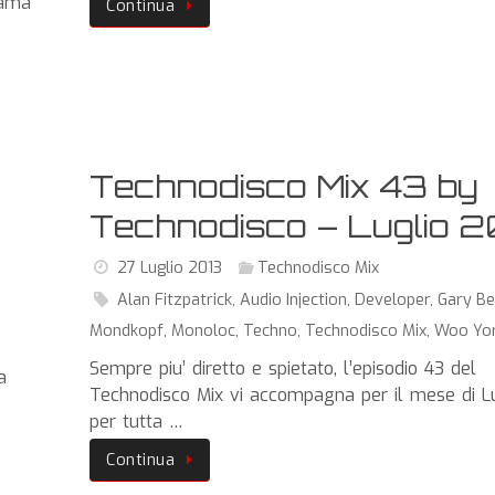
fama
Continua
Technodisco Mix 43 by
Technodisco – Luglio 2
27 Luglio 2013
Technodisco Mix
Alan Fitzpatrick
,
Audio Injection
,
Developer
,
Gary Be
Mondkopf
,
Monoloc
,
Techno
,
Technodisco Mix
,
Woo Yo
Sempre piu’ diretto e spietato, l’episodio 43 del
a
Technodisco Mix vi accompagna per il mese di L
per tutta …
Continua