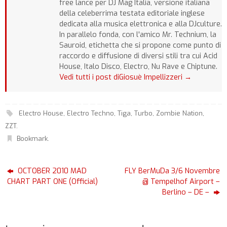
free lance per DJ Mag Italia, versione italiana
della celeberrima testata editoriale inglese
dedicata alla musica elettronica e alla DJculture.
In parallelo fonda, con l'amico Mr. Technium, la
Sauroid, etichetta che si propone come punto di
raccordo e diffusione di diversi stili tra cui Acid
House, Italo Disco, Electro, Nu Rave e Chiptune.
Vedi tutti i post diGiosuè Impellizzeri
→
Electro House
,
Electro Techno
,
Tiga
,
Turbo
,
Zombie Nation
,
ZZT
.
Bookmark
.
OCTOBER 2010 MAD
FLY BerMuDa 3/6 Novembre
CHART PART ONE (Official)
@ Tempelhof Airport –
Berlino – DE –