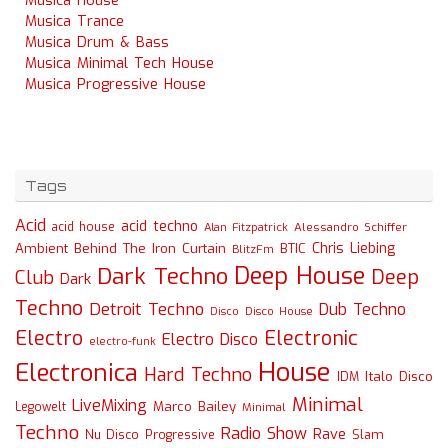
Musica House
Musica Trance
Musica Drum & Bass
Musica Minimal Tech House
Musica Progressive House
Tags
Acid
acid techno
acid house
Alessandro Schiffer
Alan Fitzpatrick
Chris Liebing
Ambient
Behind The Iron Curtain
BTIC
BlitzFm
Deep House
Dark Techno
Deep
Club
Dark
Techno
Detroit Techno
Dub Techno
Disco
Disco House
Electro
Electronic
Electro Disco
electro-funk
House
Electronica
Hard Techno
Italo Disco
IDM
Minimal
LiveMixing
Marco Bailey
Legowelt
Minimal
Techno
Radio Show
Rave
Slam
Nu Disco
Progressive