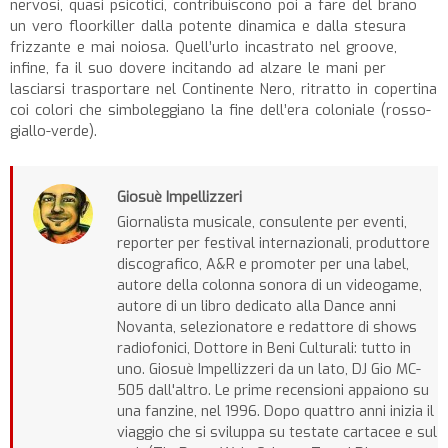
nervosi, quasi psicotici, contribuiscono poi a fare del brano
un vero floorkiller dalla potente dinamica e dalla stesura
frizzante e mai noiosa. Quell’urlo incastrato nel groove,
infine, fa il suo dovere incitando ad alzare le mani per
lasciarsi trasportare nel Continente Nero, ritratto in copertina
coi colori che simboleggiano la fine dell’era coloniale (rosso-
giallo-verde).
Giosuè Impellizzeri
Giornalista musicale, consulente per eventi,
reporter per festival internazionali, produttore
discografico, A&R e promoter per una label,
autore della colonna sonora di un videogame,
autore di un libro dedicato alla Dance anni
Novanta, selezionatore e redattore di shows
radiofonici, Dottore in Beni Culturali: tutto in
uno. Giosuè Impellizzeri da un lato, DJ Gio MC-
505 dall'altro. Le prime recensioni appaiono su
una fanzine, nel 1996. Dopo quattro anni inizia il
viaggio che si sviluppa su testate cartacee e sul