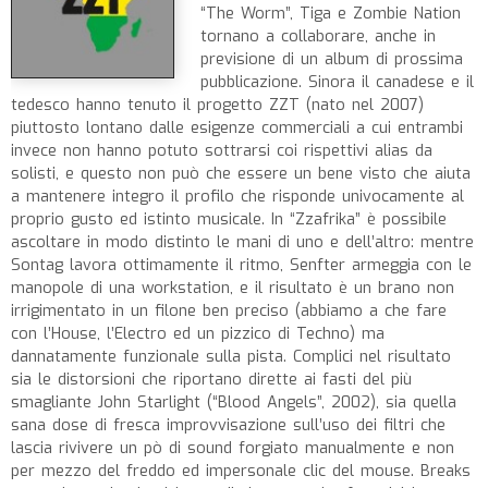
“The Worm”, Tiga e Zombie Nation
tornano a collaborare, anche in
previsione di un album di prossima
pubblicazione. Sinora il canadese e il
tedesco hanno tenuto il progetto ZZT (nato nel 2007)
piuttosto lontano dalle esigenze commerciali a cui entrambi
invece non hanno potuto sottrarsi coi rispettivi alias da
solisti, e questo non può che essere un bene visto che aiuta
a mantenere integro il profilo che risponde univocamente al
proprio gusto ed istinto musicale. In “Zzafrika” è possibile
ascoltare in modo distinto le mani di uno e dell’altro: mentre
Sontag lavora ottimamente il ritmo, Senfter armeggia con le
manopole di una workstation, e il risultato è un brano non
irrigimentato in un filone ben preciso (abbiamo a che fare
con l’House, l’Electro ed un pizzico di Techno) ma
dannatamente funzionale sulla pista. Complici nel risultato
sia le distorsioni che riportano dirette ai fasti del più
smagliante John Starlight (“Blood Angels”, 2002), sia quella
sana dose di fresca improvvisazione sull’uso dei filtri che
lascia rivivere un pò di sound forgiato manualmente e non
per mezzo del freddo ed impersonale clic del mouse. Breaks