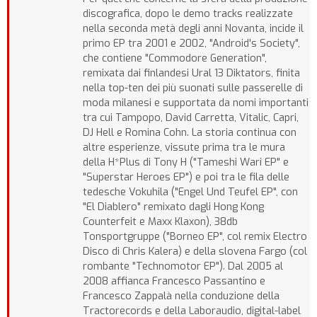
discografica, dopo le demo tracks realizzate
nella seconda metà degli anni Novanta, incide il
primo EP tra 2001 e 2002, "Android's Society",
che contiene "Commodore Generation",
remixata dai finlandesi Ural 13 Diktators, finita
nella top-ten dei più suonati sulle passerelle di
moda milanesi e supportata da nomi importanti
tra cui Tampopo, David Carretta, Vitalic, Capri,
DJ Hell e Romina Cohn. La storia continua con
altre esperienze, vissute prima tra le mura
della H*Plus di Tony H ("Tameshi Wari EP" e
"Superstar Heroes EP") e poi tra le fila delle
tedesche Vokuhila ("Engel Und Teufel EP", con
"El Diablero" remixato dagli Hong Kong
Counterfeit e Maxx Klaxon), 38db
Tonsportgruppe ("Borneo EP", col remix Electro
Disco di Chris Kalera) e della slovena Fargo (col
rombante "Technomotor EP"). Dal 2005 al
2008 affianca Francesco Passantino e
Francesco Zappalà nella conduzione della
Tractorecords e della Laboraudio, digital-label