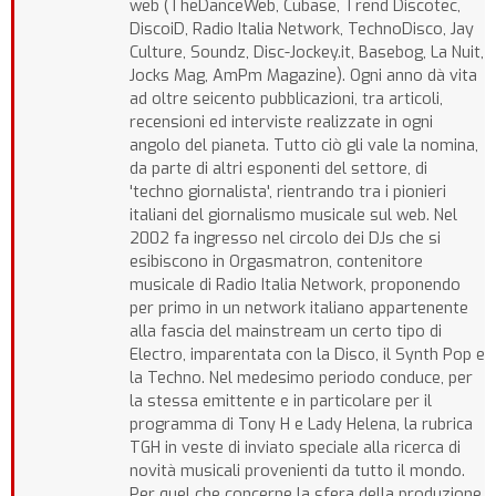
web (TheDanceWeb, Cubase, Trend Discotec,
DiscoiD, Radio Italia Network, TechnoDisco, Jay
Culture, Soundz, Disc-Jockey.it, Basebog, La Nuit,
Jocks Mag, AmPm Magazine). Ogni anno dà vita
ad oltre seicento pubblicazioni, tra articoli,
recensioni ed interviste realizzate in ogni
angolo del pianeta. Tutto ciò gli vale la nomina,
da parte di altri esponenti del settore, di
'techno giornalista', rientrando tra i pionieri
italiani del giornalismo musicale sul web. Nel
2002 fa ingresso nel circolo dei DJs che si
esibiscono in Orgasmatron, contenitore
musicale di Radio Italia Network, proponendo
per primo in un network italiano appartenente
alla fascia del mainstream un certo tipo di
Electro, imparentata con la Disco, il Synth Pop e
la Techno. Nel medesimo periodo conduce, per
la stessa emittente e in particolare per il
programma di Tony H e Lady Helena, la rubrica
TGH in veste di inviato speciale alla ricerca di
novità musicali provenienti da tutto il mondo.
Per quel che concerne la sfera della produzione