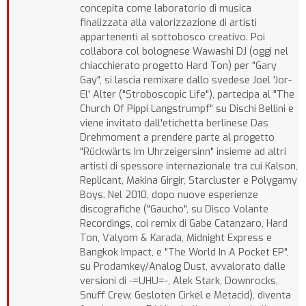
concepita come laboratorio di musica
finalizzata alla valorizzazione di artisti
appartenenti al sottobosco creativo. Poi
collabora col bolognese Wawashi DJ (oggi nel
chiacchierato progetto Hard Ton) per "Gary
Gay", si lascia remixare dallo svedese Joel 'Jor-
El' Alter ("Stroboscopic Life"), partecipa al "The
Church Of Pippi Langstrumpf" su Dischi Bellini e
viene invitato dall'etichetta berlinese Das
Drehmoment a prendere parte al progetto
"Rückwärts Im Uhrzeigersinn" insieme ad altri
artisti di spessore internazionale tra cui Kalson,
Replicant, Makina Girgir, Starcluster e Polygamy
Boys. Nel 2010, dopo nuove esperienze
discografiche ("Gaucho", su Disco Volante
Recordings, coi remix di Gabe Catanzaro, Hard
Ton, Valyom & Karada, Midnight Express e
Bangkok Impact, e "The World In A Pocket EP",
su Prodamkey/Analog Dust, avvalorato dalle
versioni di -=UHU=-, Alek Stark, Downrocks,
Snuff Crew, Gesloten Cirkel e Metacid), diventa