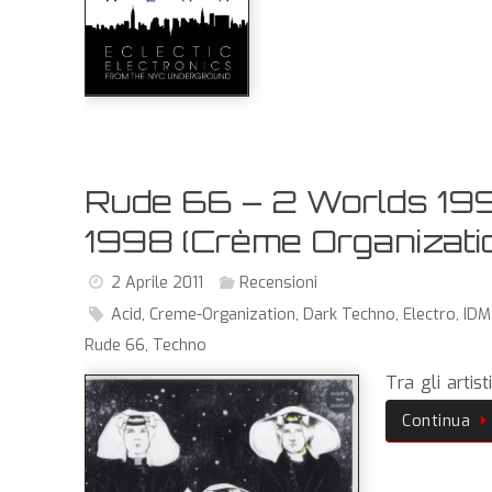
Rude 66 – 2 Worlds 19
1998 (Crème Organizati
2 Aprile 2011
Recensioni
Acid
,
Creme-Organization
,
Dark Techno
,
Electro
,
IDM
Rude 66
,
Techno
Tra gli artist
Continua