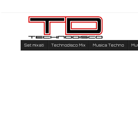
Set mixati
Technodisco Mix
Musica Techno
Mu