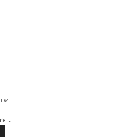
,
IDM
,
rie …