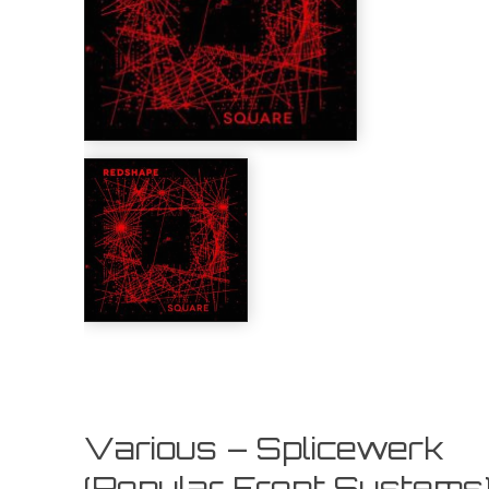
Various – Splicewerk
(Popular Front Systems