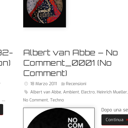
92-
Albert van Abbe – No
on)
Comment_0001 (No
Comment)
,
18 Marzo 2011
Recensioni
Albert van Abbe
,
Ambient
,
Electro
,
Heinrich Mueller
i …
No Comment
,
Techno
Dopo una se
Continua