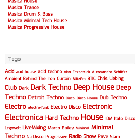
Musica House
Musica Trance
Musica Drum & Bass
Musica Minimal Tech House
Musica Progressive House
Tags
Acid
acid techno
acid house
Alessandro Schiffer
Alan Fitzpatrick
Chris Liebing
Ambient
Behind The Iron Curtain
BTIC
BlitzFm
Deep House
Dark Techno
Deep
Club
Dark
Techno
Detroit Techno
Dub Techno
Disco
Disco House
Electro
Electronic
Electro Disco
electro-funk
House
Electronica
Hard Techno
Italo Disco
IDM
Minimal
LiveMixing
Marco Bailey
Legowelt
Minimal
Techno
Radio Show
Rave
Slam
Nu Disco
Progressive