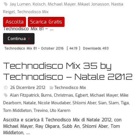
Jay Lumen
,
Kolsch
,
Michael Mayer
,
Mikael Jonasson
,
Nastia
Reigel
,
Technodisco Mix
Ascolta
Scarica Gratis
Technodisco Mix 81 – …
Continua
Technodisco Mix 81 - October 2016
[ 44:19 ]
Downloads 493
Technodisco Mix 35 by
Technodisco – Natale 2012
26 Dicembre 2012
Technodisco Mix
Alan Fitzpatrick
,
Burns
,
Christmas
,
Egbert
,
Michael Mayer
,
Mike
Dearborn
,
Natale
,
Nicole Moudaber
,
Shlomi Aber
,
Sian
,
Slam
,
Tiga
,
Tom Middleton
,
Trevino
,
Uto Karem
Ascolta e scarica il Technodisco Mix di Natale 2012, con
Michael Mayer, Ray Okpara, Subb An, Shlomi Aber, Tom
Middleton, …