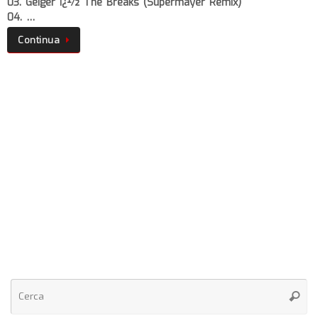
03. Geiger ï¿½ The Breaks (Supermayer Remix)
04. …
Continua