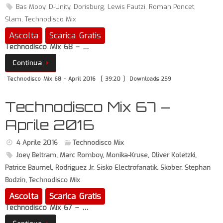
Bas Mooy
,
D-Unity
,
Dorisburg
,
Lewis Fautzi
,
Roman Poncet
,
Slam
,
Technodisco Mix
Ascolta
Scarica Gratis
Technodisco Mix 68 – …
Continua
Technodisco Mix 68 - April 2016
[ 39:20 ]
Downloads 259
Technodisco Mix 67 –
Aprile 2016
4 Aprile 2016
Technodisco Mix
Joey Beltram
,
Marc Romboy
,
Monika-Kruse
,
Oliver Koletzki
,
Patrice Baumel
,
Rodriguez Jr
,
Sisko Electrofanatik
,
Skober
,
Stephan
Bodzin
,
Technodisco Mix
Ascolta
Scarica Gratis
Technodisco Mix 67 – …