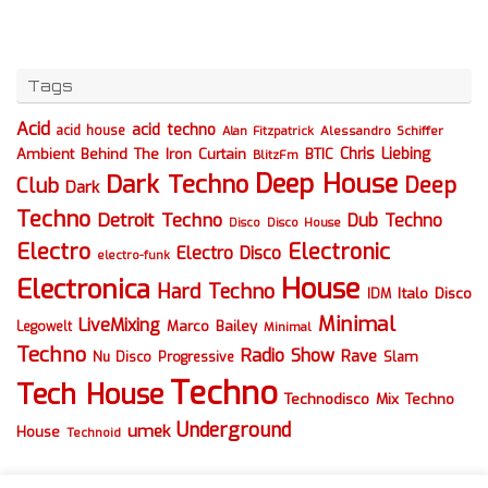
Tags
Acid
acid techno
acid house
Alessandro Schiffer
Alan Fitzpatrick
Chris Liebing
Ambient
Behind The Iron Curtain
BTIC
BlitzFm
Deep House
Dark Techno
Deep
Club
Dark
Techno
Detroit Techno
Dub Techno
Disco
Disco House
Electro
Electronic
Electro Disco
electro-funk
House
Electronica
Hard Techno
Italo Disco
IDM
Minimal
LiveMixing
Marco Bailey
Legowelt
Minimal
Techno
Radio Show
Rave
Slam
Nu Disco
Progressive
Techno
Tech House
Technodisco Mix
Techno
Underground
umek
House
Technoid